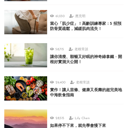
61,030
應充明
當心「肌少症」！高齡訓練專家：5 招預
防骨質疏鬆，減緩肌肉流失！
58,715
老根常談
讓你清瘦、順暢又好眠的神奇綠拿鐵 ‧ 開
根好實測大公開！
29,400
老根常談
實作！讓人苗條、健康又長壽的超完美地
中海飲食指南
28,515
Lily Chen
如果停不下來，就先學會慢下來