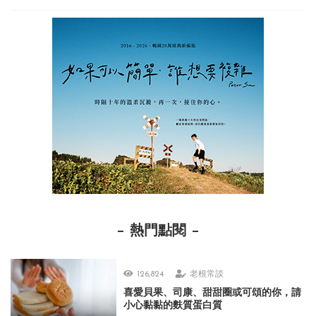
熱門點閱
126,824
老根常談
喜愛貝果、司康、甜甜圈或可頌的你，請
小心黏黏的麩質蛋白質