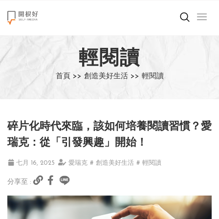
來點正能量
輕閱讀
世界在想什麼
首頁 >>
創造美好生活 >>
輕閱讀
創造美好生活
小孩不是噩夢
碎片化時代來臨，該如何培養閱讀習慣？愛
職場商業經濟
瑞克：從「引發興趣」開始！
影片專區
七月 16, 2025
愛瑞克
# 創造美好生活
# 輕閱讀
分享至 :
關於我們