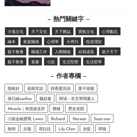
熱門關鍵字
大塊文化
天下文化
天下雜誌
寶瓶文化
心理勵志
繪本
家庭關係
心理學
今周刊
投資理財
親子教養
職場工作
人際關係
自我成長
親子天下
親子教養
童書
小說
生活型態
生活哲學
作者專欄
開根好
老根常談
靜香愛洗澡
栗子燒雞
換日線sunline
魏妏秦
閱域－非文學閱書人
Miracle｜奇蹟放送所
榴槤
歷史迷因
小路金融實戰 Lewis
Richard
Noreen
Suan-san
無明
文薇
塔拉拉
Lily Chen
灰藍
阿嗅