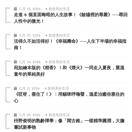
八月 05, 2026
# 創造美好生活
走進 6 個直面晦暗的人生故事！《餘燼裡的尊嚴》──尋回
人性中的微光！
七月 27, 2026
# 創造美好生活
活得久不如活得好！《幸福壽命》──人生下半場的幸福指
南！
七月 26, 2026
# 創造美好生活
宛如繪本版的《稻香》！和《煙火》一同走入夏夜，重溫
童年的單純美好
七月 13, 2026
# 創造美好生活
《哎呀，塞住了！》：用貓咪呼嚕聲，溫柔治癒你塞住的
心
七月 05, 2026
# 創造美好生活
枡野俊明的熟齡禪學：像「閑古錐」一樣精準圓潤，大膽
嘗試新事物