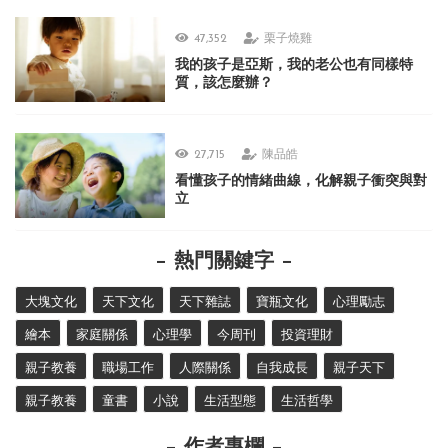
47,352
栗子燒雞
我的孩子是亞斯，我的老公也有同樣特
質，該怎麼辦？
27,715
陳品皓
看懂孩子的情緒曲線，化解親子衝突與對
立
熱門關鍵字
大塊文化
天下文化
天下雜誌
寶瓶文化
心理勵志
繪本
家庭關係
心理學
今周刊
投資理財
親子教養
職場工作
人際關係
自我成長
親子天下
親子教養
童書
小說
生活型態
生活哲學