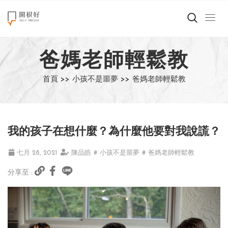
來點正能量
爸媽老師輕鬆教
世界在想什麼
首頁 >>
小孩不是噩夢 >>
爸媽老師輕鬆教
創造美好生活
小孩不是噩夢
我的孩子在想什麼？為什麼他要對我說謊？
職場商業經濟
七月 28, 2021
陳品皓
# 小孩不是噩夢
# 爸媽老師輕鬆教
影片專區
分享至 :
關於我們