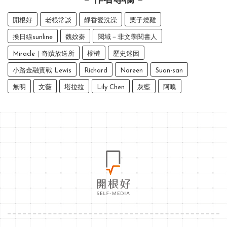
作者專欄
開根好
老根常談
靜香愛洗澡
栗子燒雞
換日線sunline
魏妏秦
閱域－非文學閱書人
Miracle｜奇蹟放送所
榴槤
歷史迷因
小路金融實戰 Lewis
Richard
Noreen
Suan-san
無明
文薇
塔拉拉
Lily Chen
灰藍
阿嗅