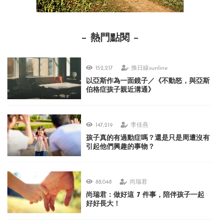
熱門點閱
152,217
換日線sunline
以亞斯作為一面鏡子／《不動怒，與亞斯
伯格症孩子親近溝通》
147,219
李佳燕
孩子真的有過動症嗎？還是只是周遭沒有
引起他們興趣的事物？
88,048
尚瑞君
尚瑞君：做好這 7 件事，陪伴孩子一起
好好長大！