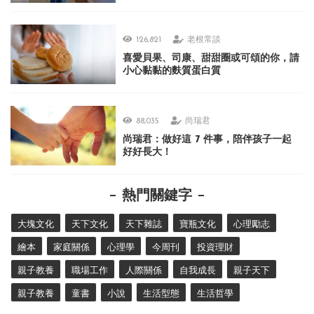
126,821
老根常談
喜愛貝果、司康、甜甜圈或可頌的你，請
小心黏黏的麩質蛋白質
88,035
尚瑞君
尚瑞君：做好這 7 件事，陪伴孩子一起
好好長大！
熱門關鍵字
大塊文化
天下文化
天下雜誌
寶瓶文化
心理勵志
繪本
家庭關係
心理學
今周刊
投資理財
親子教養
職場工作
人際關係
自我成長
親子天下
親子教養
童書
小說
生活型態
生活哲學