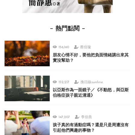
熱門點閱
156,160
蔡佳璇
朋友心情不好，要他把負面情緒講出來其
實沒幫助？
152,217
換日線sunline
以亞斯作為一面鏡子／《不動怒，與亞斯
伯格症孩子親近溝通》
147,207
李佳燕
孩子真的有過動症嗎？還是只是周遭沒有
引起他們興趣的事物？