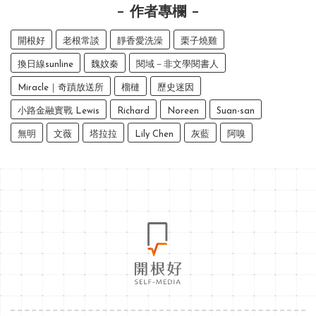
作者專欄
開根好
老根常談
靜香愛洗澡
栗子燒雞
換日線sunline
魏妏秦
閱域－非文學閱書人
Miracle｜奇蹟放送所
榴槤
歷史迷因
小路金融實戰 Lewis
Richard
Noreen
Suan-san
無明
文薇
塔拉拉
Lily Chen
灰藍
阿嗅