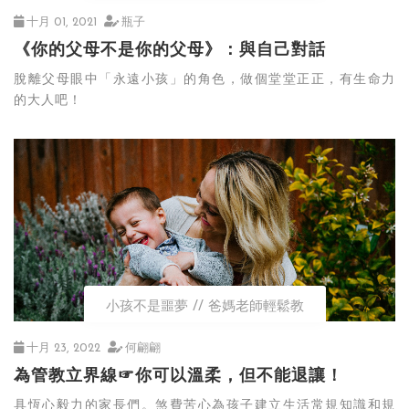
十月 01, 2021
瓶子
《你的父母不是你的父母》：與自己對話
脫離父母眼中「永遠小孩」的角色，做個堂堂正正，有生命力
的大人吧！
小孩不是噩夢
爸媽老師輕鬆教
十月 23, 2022
何翩翩
為管教立界線☞你可以溫柔，但不能退讓！
具恆心毅力的家長們。煞費苦心為孩子建立生活常規知識和規