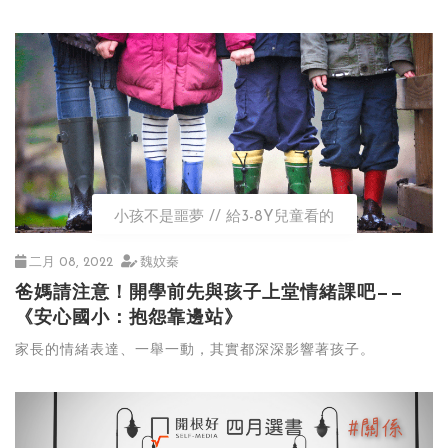
小孩不是噩夢
給3-8Y兒童看的
二月 08, 2022
魏妏秦
爸媽請注意！開學前先與孩子上堂情緒課吧——
《安心國小：抱怨靠邊站》
家長的情緒表達、一舉一動，其實都深深影響著孩子。