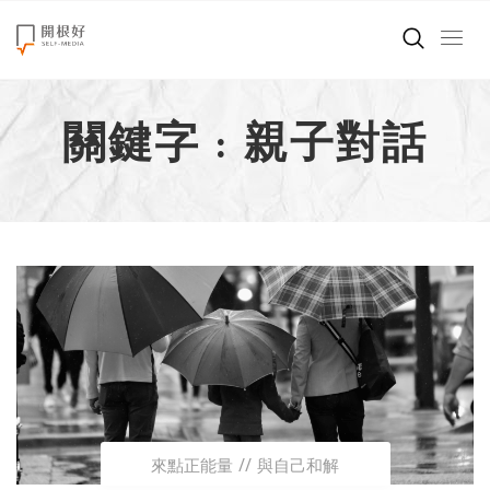
來點正能量
關鍵字 : 親子對話
世界在想什麼
創造美好生活
小孩不是噩夢
職場商業經濟
影片專區
關於我們
來點正能量
與自己和解