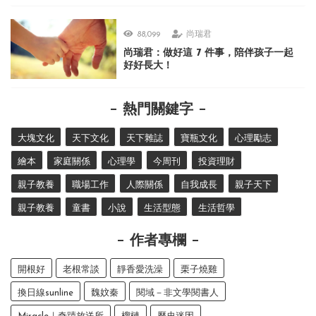
88,099
尚瑞君
尚瑞君：做好這 7 件事，陪伴孩子一起
好好長大！
熱門關鍵字
大塊文化
天下文化
天下雜誌
寶瓶文化
心理勵志
繪本
家庭關係
心理學
今周刊
投資理財
親子教養
職場工作
人際關係
自我成長
親子天下
親子教養
童書
小說
生活型態
生活哲學
作者專欄
開根好
老根常談
靜香愛洗澡
栗子燒雞
換日線sunline
魏妏秦
閱域－非文學閱書人