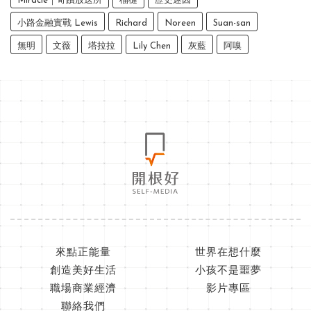
Miracle｜奇蹟放送所
榴槤
歷史迷因
小路金融實戰 Lewis
Richard
Noreen
Suan-san
無明
文薇
塔拉拉
Lily Chen
灰藍
阿嗅
來點正能量
世界在想什麼
創造美好生活
小孩不是噩夢
職場商業經濟
影片專區
聯絡我們