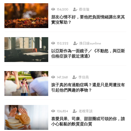
156,200
蔡佳璇
朋友心情不好，要他把負面情緒講出來其
實沒幫助？
152,222
換日線sunline
以亞斯作為一面鏡子／《不動怒，與亞斯
伯格症孩子親近溝通》
147,268
李佳燕
孩子真的有過動症嗎？還是只是周遭沒有
引起他們興趣的事物？
126,824
老根常談
喜愛貝果、司康、甜甜圈或可頌的你，請
小心黏黏的麩質蛋白質