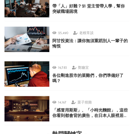
帶「人」好難？21 堂主管帶人學，幫你
突破職場困境
25,490
老根常談
阿甘投資法：讓你無須重蹈別人一輩子的
悔恨
19,783
鄭廳宜
各位剛進股市的菜雞們，你們準備好了
嗎？
14,167
栗子燒雞
「感冒用斯斯」、「小時光麵館」，這些
你看到都會背的廣告，在日本人眼裡居然
很不可思議？