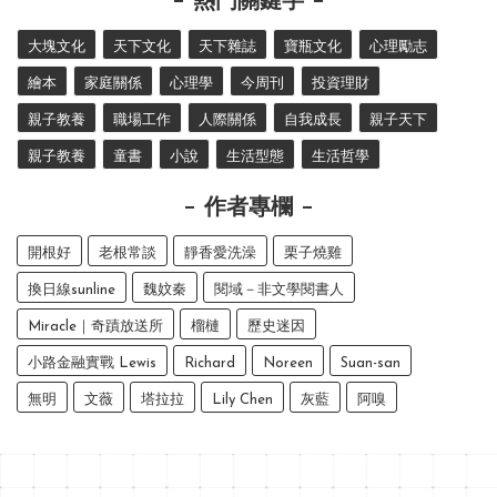
熱門關鍵字
大塊文化
天下文化
天下雜誌
寶瓶文化
心理勵志
繪本
家庭關係
心理學
今周刊
投資理財
親子教養
職場工作
人際關係
自我成長
親子天下
親子教養
童書
小說
生活型態
生活哲學
作者專欄
開根好
老根常談
靜香愛洗澡
栗子燒雞
換日線sunline
魏妏秦
閱域－非文學閱書人
Miracle｜奇蹟放送所
榴槤
歷史迷因
小路金融實戰 Lewis
Richard
Noreen
Suan-san
無明
文薇
塔拉拉
Lily Chen
灰藍
阿嗅