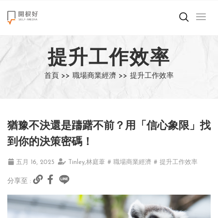
來點正能量
提升工作效率
世界在想什麼
首頁 >>
職場商業經濟 >>
提升工作效率
創造美好生活
小孩不是噩夢
猶豫不決還是躊躇不前？用「信心象限」找
職場商業經濟
到你的決策密碼！
影片專區
五月 16, 2025
Tinley,林庭葦
# 職場商業經濟
# 提升工作效率
分享至 :
關於我們