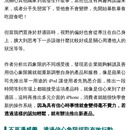
法關心其他國家到底發生什麼事，當然也沒有興趣再談論未
來，或者分手失戀當下，管他會不會變胖，先開始暴飲暴食
吃甜食吧！
但當我們置身於舒適區時，視野的偏好也會從專注在自己身
上，擴大到思考下一步該做什麼比較好或是關心周遭他人的
狀況等等。
作者分析出四象限的不同感受後，發現若企業能夠解讀及善
用信心象限圖就能重新調整自身的產品和服務，像是蘋果公
iPod
司先推出單一用途的
讓使用者先熟悉介面，推出一段
時間等到市場上都能接受這項產品時，就像是信心來到了舒
iPhone
適區，這時再推出多元介面的
，消費者就能很快學會
新的操作系統，
因為具有信心時事情就會變得毫不費力，若
透過這樣的認知輕鬆，就有辦法推出新產品。
▌不再憑感覺，透過信心象限採取有效行動