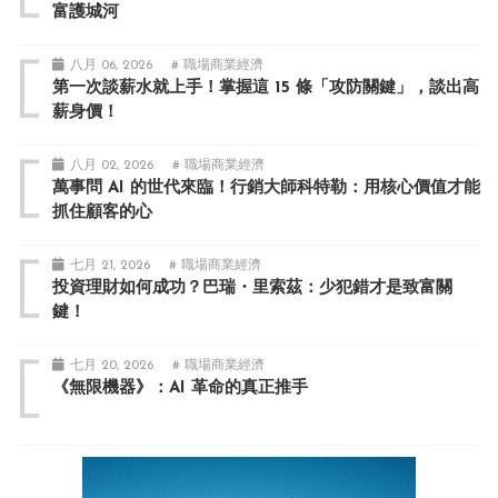
富護城河
八月 06, 2026
# 職場商業經濟
第一次談薪水就上手！掌握這 15 條「攻防關鍵」，談出高
薪身價！
八月 02, 2026
# 職場商業經濟
萬事問 AI 的世代來臨！行銷大師科特勒：用核心價值才能
抓住顧客的心
七月 21, 2026
# 職場商業經濟
投資理財如何成功？巴瑞・里索茲：少犯錯才是致富關
鍵！
七月 20, 2026
# 職場商業經濟
《無限機器》：AI 革命的真正推手