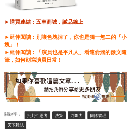
►購買連結：
五車商城
．
誠品線上
►延伸閱讀：別讓色塊掉了，你也是獨一無二的「小
塊」！
►延伸閱讀：「演員也是平凡人」看連俞涵的散文隨
筆，如何刻寫演員日常！
關鍵字 :
批判性思考
決策
判斷力
團隊管理
天下雜誌