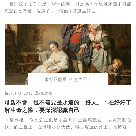
「也許孩子走了只是一瞬間的事，可是為人母親她永遠不可能
忘記自己有過一位孩子，即便他未曾誕生於世。」
來點正能量
女力至上
八月 13, 2023
魏妏秦
母親不會、也不需要是永遠的「好人」：在好好了
解生命之際，要深深認識自己
《當媽後，你是公主也是壞皇后》全書環繞在「成為完整自
我」的主旨上。在母職起起伏伏、嘔心瀝血的路上，抱持著一
些玩心和好奇，容許自己面對挫折時脆弱，並保持一些彈性和