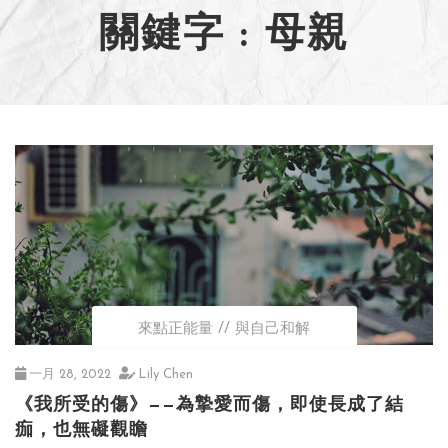
關鍵字 : 母親
來點正能量
與自己和解
一月 28, 2022
Lily Chen
《我所受的傷》——為摯愛而傷，即使長成了結
痂，也無礙觀瞻