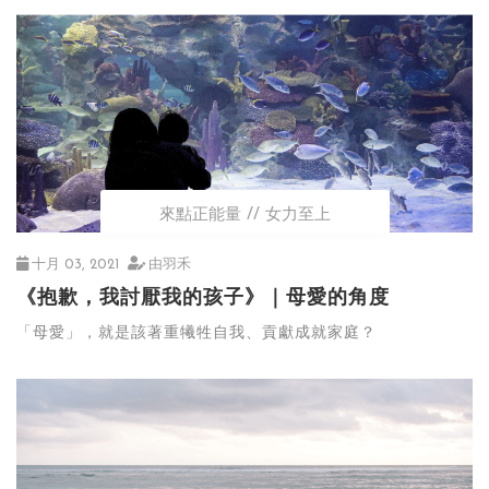
開放的態度。允許自己被影響但永遠記得要回到核心，願意進
入解決難題的狀態並有意識地抵禦內在的自我批評。
來點正能量
女力至上
十月 03, 2021
由羽禾
《抱歉，我討厭我的孩子》｜母愛的角度
「母愛」，就是該著重犧牲自我、貢獻成就家庭？