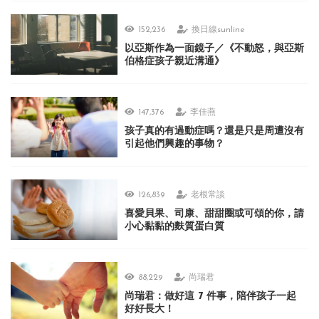
152,236
換日線sunline
以亞斯作為一面鏡子／《不動怒，與亞斯
伯格症孩子親近溝通》
147,376
李佳燕
孩子真的有過動症嗎？還是只是周遭沒有
引起他們興趣的事物？
126,839
老根常談
喜愛貝果、司康、甜甜圈或可頌的你，請
小心黏黏的麩質蛋白質
88,229
尚瑞君
尚瑞君：做好這 7 件事，陪伴孩子一起
好好長大！