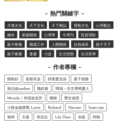
熱門關鍵字
大塊文化
天下文化
天下雜誌
寶瓶文化
心理勵志
繪本
家庭關係
心理學
今周刊
投資理財
親子教養
職場工作
人際關係
自我成長
親子天下
親子教養
童書
小說
生活型態
生活哲學
作者專欄
開根好
老根常談
靜香愛洗澡
栗子燒雞
換日線sunline
魏妏秦
閱域－非文學閱書人
Miracle｜奇蹟放送所
榴槤
歷史迷因
小路金融實戰 Lewis
Richard
Noreen
Suan-san
無明
文薇
塔拉拉
Lily Chen
灰藍
阿嗅