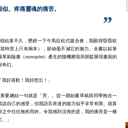
相似、疼痛靈魂的痛苦。
假結束不久，歷經一下午馬拉松式媒合會，我顯得昏昏欲
弱（當時世上只有兩本），卻絲毫不減它的魅力。全書以鉛筆
刷版畫（monoprint）產生的隨機擦痕與斑駁展現畫面的
與奇幻。
「我好喜歡！我好想出！」
，如果要總結一句就是「哭」。從一開始畫草稿與同學抱在一
談談自己的感受，但我語言表達的能力似乎非常有限。就算
默之中往往無疾而終。令我感到沮喪的是，我的痛苦是一種
它。」