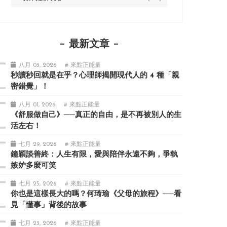
最新文章
八月 03, 2026
# 來點正能量
秒讀秒回就是在乎？心理師揭開現代人的 4 種「親
密錯覺」！
八月 01, 2026
# 來點正能量
《舒服做自己》──真正的自由，是不再被別人的生
活左右！
七月 29, 2026
# 來點正能量
鐘穎談善終：人生有限，愛與陪伴永遠不夠，爭執
嫉妒多麼可笑
七月 25, 2026
# 來點正能量
你也是這樣長大的嗎？何琦瑜《父母的旅程》──看
見「懂事」背後的故事
七月 23, 2026
# 來點正能量