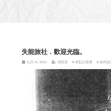
失能旅社．歡迎光臨。
九月 16, 2021
張凱萁
# 來點正能量
# 如何