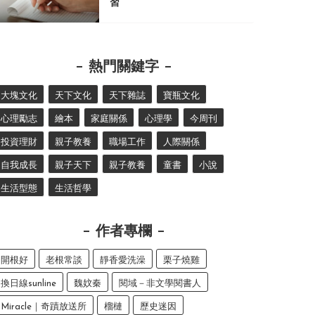
習
熱門關鍵字
大塊文化
天下文化
天下雜誌
寶瓶文化
心理勵志
繪本
家庭關係
心理學
今周刊
投資理財
親子教養
職場工作
人際關係
自我成長
親子天下
親子教養
童書
小說
生活型態
生活哲學
作者專欄
開根好
老根常談
靜香愛洗澡
栗子燒雞
換日線sunline
魏妏秦
閱域－非文學閱書人
Miracle｜奇蹟放送所
榴槤
歷史迷因