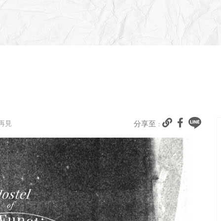
說再見
分享至 :