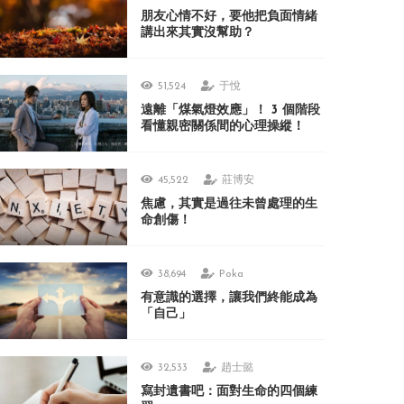
朋友心情不好，要他把負面情緒
講出來其實沒幫助？
51,524
于悅
遠離「煤氣燈效應」！ 3 個階段
看懂親密關係間的心理操縱！
45,522
莊博安
焦慮，其實是過往未曾處理的生
命創傷！
38,694
Poka
有意識的選擇，讓我們終能成為
「自己」
32,533
趙士懿
寫封遺書吧：面對生命的四個練