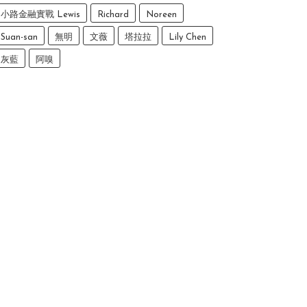
小路金融實戰 Lewis
Richard
Noreen
Suan-san
無明
文薇
塔拉拉
Lily Chen
灰藍
阿嗅