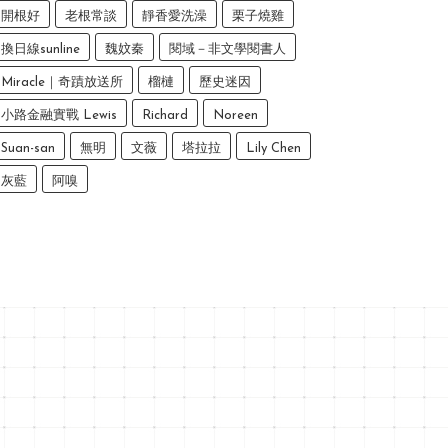
開根好
老根常談
靜香愛洗澡
栗子燒雞
換日線sunline
魏妏秦
閱域－非文學閱書人
Miracle｜奇蹟放送所
榴槤
歷史迷因
小路金融實戰 Lewis
Richard
Noreen
Suan-san
無明
文薇
塔拉拉
Lily Chen
灰藍
阿嗅