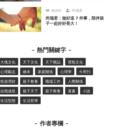
88,052
尚瑞君
尚瑞君：做好這 7 件事，陪伴孩
子一起好好長大！
熱門關鍵字
大塊文化
天下文化
天下雜誌
寶瓶文化
心理勵志
繪本
家庭關係
心理學
今周刊
投資理財
親子教養
職場工作
人際關係
自我成長
親子天下
親子教養
童書
小說
生活型態
生活哲學
作者專欄