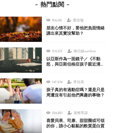
熱門點閱
156,165
蔡佳璇
朋友心情不好，要他把負面情緒
講出來其實沒幫助？
152,217
換日線sunline
以亞斯作為一面鏡子／《不動
怒，與亞斯伯格症孩子親近溝
通》
147,219
李佳燕
孩子真的有過動症嗎？還是只是
周遭沒有引起他們興趣的事物？
126,821
老根常談
喜愛貝果、司康、甜甜圈或可頌
的你，請小心黏黏的麩質蛋白質