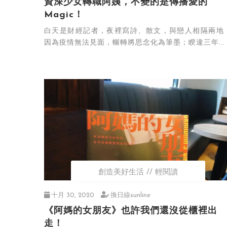
資深少女轉職阿姨，不變的是傳播愛的
Magic！
白天是財經記者，夜裡寫詩、散文，與戀人相隔兩地
因為疫情無法見面，輾轉將思念化為筆墨；睽違三年...
創造美好生活
輕閱讀
十月 30, 2020
換日線sunline
《阿媽的女朋友》也許我們還沒從櫃裡出
走！