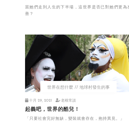
當她們走到人生的下半場，這世界是否已對她們更為
善？
世界在想什麼
地球村發生的事
十月 29, 2021
老根常談
起義吧，世界的酷兒！
「只要社會完好無缺，變裝就會存在，抱持異見。」