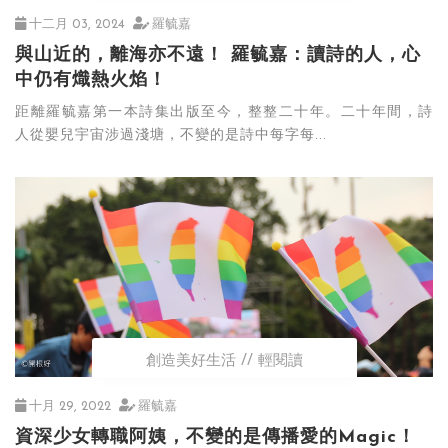
十二月 03, 2024
羅毓嘉
與山近的，離海亦不遠！ 羅毓嘉：讀詩的人，心
中仍有熾熱火焰！
距離羅毓嘉第一本詩集出版至今，整整二十年。二十年間，詩
人從嬰兒宇宙涉過淺塘，不變的是詩中每字每...
創造美好生活
輕閱讀
十月 29, 2022
羅毓嘉
資深少女轉職阿姨，不變的是傳播愛的Magic！