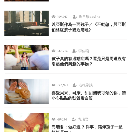
152,217
換日線sunline
以亞斯作為一面鏡子／《不動怒，與亞斯
伯格症孩子親近溝通》
147,214
李佳燕
孩子真的有過動症嗎？還是只是周遭沒有
引起他們興趣的事物？
126,821
老根常談
喜愛貝果、司康、甜甜圈或可頌的你，請
小心黏黏的麩質蛋白質
88,038
尚瑞君
尚瑞君：做好這 7 件事，陪伴孩子一起