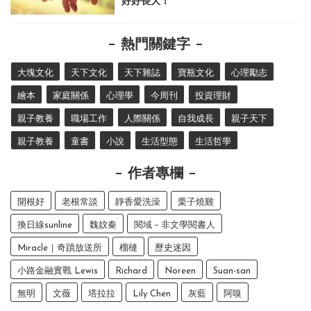
好好長大！
熱門關鍵字
大塊文化
天下文化
天下雜誌
寶瓶文化
心理勵志
繪本
家庭關係
心理學
今周刊
投資理財
親子教養
職場工作
人際關係
自我成長
親子天下
親子教養
童書
小說
生活型態
生活哲學
作者專欄
開根好
老根常談
靜香愛洗澡
栗子燒雞
換日線sunline
魏妏秦
閱域－非文學閱書人
Miracle｜奇蹟放送所
榴槤
歷史迷因
小路金融實戰 Lewis
Richard
Noreen
Suan-san
無明
文薇
塔拉拉
Lily Chen
灰藍
阿嗅