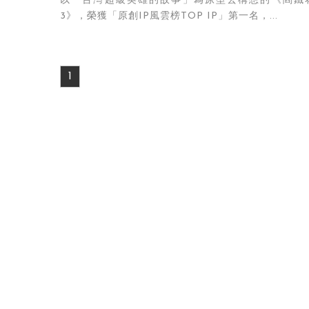
以「台灣超級英雄的故事」為原型去構想的《閻鐵
3》，榮獲「原創IP風雲榜TOP IP」第一名，...
1