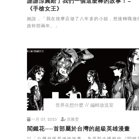
謝謝涼圓給了我們一個這麼棒的故事！—
《手槍女王》
她說，「我在按摩店做了八年多的小姐，然後轉職做
政幹部兩年。」
世界在想什麼
編輯放送室
一月 07, 2023
洪雅雯
閻鐵花──首部屬於台灣的超級英雄漫畫