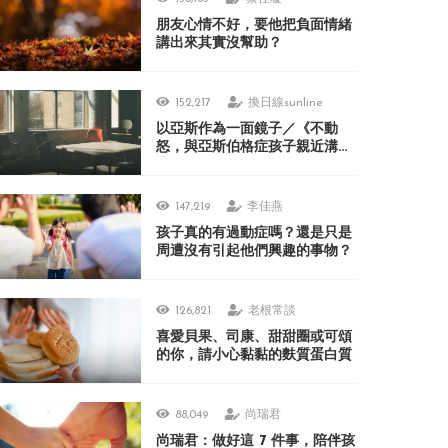
朋友心情不好，要他把負面情緒
講出來其實沒幫助？
152,217
換日線sunline
以亞斯作為一面鏡子／《不動
怒，與亞斯伯格症孩子親近溝
通》
147,219
李佳燕
孩子真的有過動症嗎？還是只是
周遭沒有引起他們興趣的事物？
126,821
老根常談
喜愛貝果、司康、甜甜圈或可頌
的你，請小心黏黏的麩質蛋白質
88,049
尚瑞君
尚瑞君：做好這 7 件事，陪伴孩