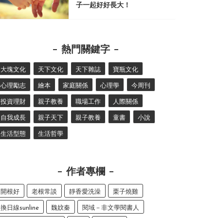
子一起好好長大！
熱門關鍵字
大塊文化
天下文化
天下雜誌
寶瓶文化
心理勵志
繪本
家庭關係
心理學
今周刊
投資理財
親子教養
職場工作
人際關係
自我成長
親子天下
親子教養
童書
小說
生活型態
生活哲學
作者專欄
開根好
老根常談
靜香愛洗澡
栗子燒雞
換日線sunline
魏妏秦
閱域－非文學閱書人