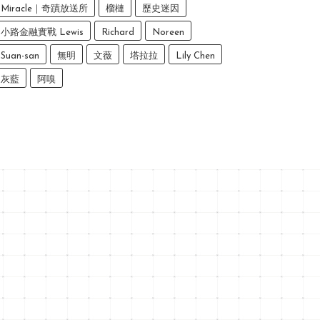
Miracle｜奇蹟放送所
榴槤
歷史迷因
小路金融實戰 Lewis
Richard
Noreen
Suan-san
無明
文薇
塔拉拉
Lily Chen
灰藍
阿嗅