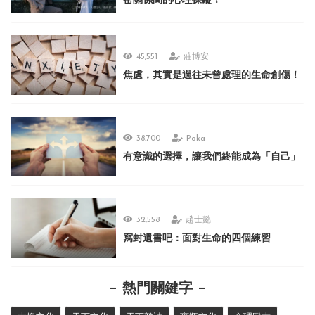
密關係間的心理操縱！
45,551
莊博安
焦慮，其實是過往未曾處理的生命創傷！
38,700
Poka
有意識的選擇，讓我們終能成為「自己」
32,558
趙士懿
寫封遺書吧：面對生命的四個練習
熱門關鍵字