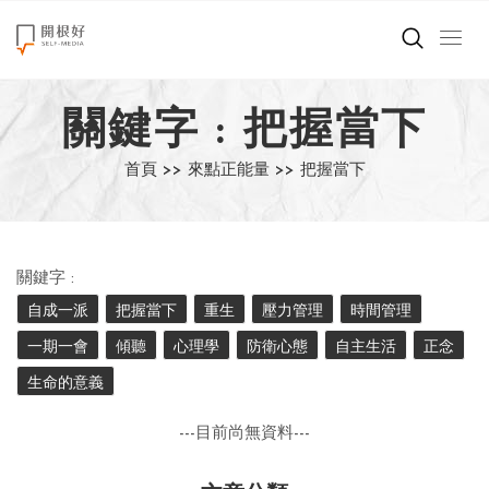
來點正能量
關鍵字 : 把握當下
世界在想什麼
首頁 >>
來點正能量 >>
把握當下
創造美好生活
小孩不是噩夢
關鍵字 :
職場商業經濟
自成一派
把握當下
重生
壓力管理
時間管理
一期一會
傾聽
心理學
防衛心態
自主生活
正念
影片專區
生命的意義
關於我們
---目前尚無資料---