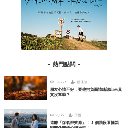
熱門點閱
156,227
蔡佳璇
朋友心情不好，要他把負面情緒講出來其
實沒幫助？
51,545
于悅
遠離「煤氣燈效應」！ 3 個階段看懂親