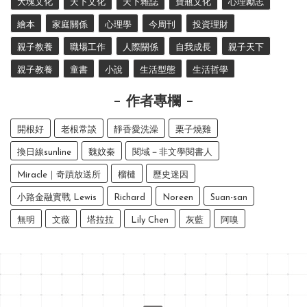
大塊文化
天下文化
天下雜誌
寶瓶文化
心理勵志
繪本
家庭關係
心理學
今周刊
投資理財
親子教養
職場工作
人際關係
自我成長
親子天下
親子教養
童書
小說
生活型態
生活哲學
作者專欄
開根好
老根常談
靜香愛洗澡
栗子燒雞
換日線sunline
魏妏秦
閱域－非文學閱書人
Miracle｜奇蹟放送所
榴槤
歷史迷因
小路金融實戰 Lewis
Richard
Noreen
Suan-san
無明
文薇
塔拉拉
Lily Chen
灰藍
阿嗅