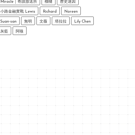
Miracle｜奇蹟放送所
榴槤
歷史迷因
小路金融實戰 Lewis
Richard
Noreen
Suan-san
無明
文薇
塔拉拉
Lily Chen
灰藍
阿嗅