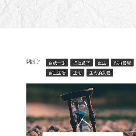
關鍵字 :
自成一派
把握當下
重生
壓力管理
自主生活
正念
生命的意義