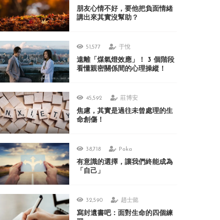
朋友心情不好，要他把負面情緒
講出來其實沒幫助？
51,577
于悅
遠離「煤氣燈效應」！ 3 個階段
看懂親密關係間的心理操縱！
45,592
莊博安
焦慮，其實是過往未曾處理的生
命創傷！
38,718
Poka
有意識的選擇，讓我們終能成為
「自己」
32,590
趙士懿
寫封遺書吧：面對生命的四個練