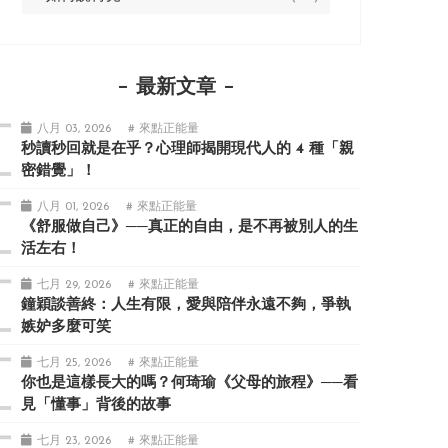
最新文章
八月 03, 2026
# 來點正能量
秒讀秒回就是在乎？心理師揭開現代人的 4 種「親
密錯覺」！
八月 01, 2026
# 來點正能量
《舒服做自己》──真正的自由，是不再被別人的生
活左右！
七月 29, 2026
# 來點正能量
鐘穎談善終：人生有限，愛與陪伴永遠不夠，爭執
嫉妒多麼可笑
七月 25, 2026
# 來點正能量
你也是這樣長大的嗎？何琦瑜《父母的旅程》──看
見「懂事」背後的故事
七月 23, 2026
# 來點正能量