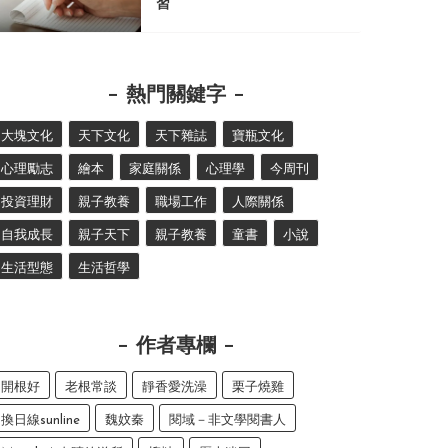
習
熱門關鍵字
大塊文化
天下文化
天下雜誌
寶瓶文化
心理勵志
繪本
家庭關係
心理學
今周刊
投資理財
親子教養
職場工作
人際關係
自我成長
親子天下
親子教養
童書
小說
生活型態
生活哲學
作者專欄
開根好
老根常談
靜香愛洗澡
栗子燒雞
換日線sunline
魏妏秦
閱域－非文學閱書人