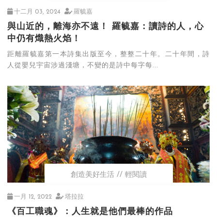
十二月 03, 2024
羅毓嘉
與山近的，離海亦不遠！ 羅毓嘉：讀詩的人，心
中仍有熾熱火焰！
距離羅毓嘉第一本詩集出版至今，整整二十年。二十年間，詩
人從嬰兒宇宙涉過淺塘，不變的是詩中每字每...
創造美好生活
輕閱讀
一月 12, 2022
塔拉拉
《百工職魂》：人生就是他們最棒的作品