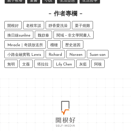
親子教養
童書
小說
生活型態
生活哲學
作者專欄
開根好
老根常談
靜香愛洗澡
栗子燒雞
換日線sunline
魏妏秦
閱域－非文學閱書人
Miracle｜奇蹟放送所
榴槤
歷史迷因
小路金融實戰 Lewis
Richard
Noreen
Suan-san
無明
文薇
塔拉拉
Lily Chen
灰藍
阿嗅