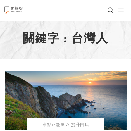
來點正能量
關鍵字 : 台灣人
世界在想什麼
創造美好生活
小孩不是噩夢
職場商業經濟
影片專區
關於我們
來點正能量
提升自我