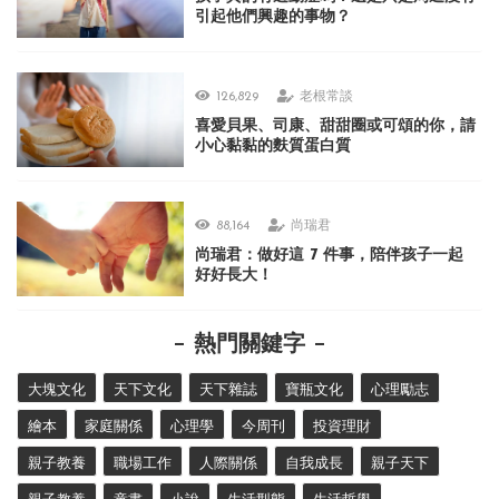
引起他們興趣的事物？
126,829
老根常談
喜愛貝果、司康、甜甜圈或可頌的你，請
小心黏黏的麩質蛋白質
88,164
尚瑞君
尚瑞君：做好這 7 件事，陪伴孩子一起
好好長大！
熱門關鍵字
大塊文化
天下文化
天下雜誌
寶瓶文化
心理勵志
繪本
家庭關係
心理學
今周刊
投資理財
親子教養
職場工作
人際關係
自我成長
親子天下