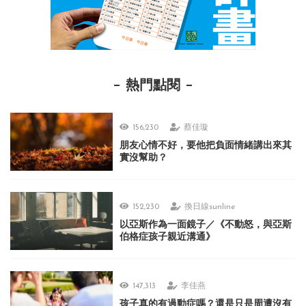
熱門點閱
156,230
蔡佳璇
朋友心情不好，要他把負面情緒講出來其
實沒幫助？
152,230
換日線sunline
以亞斯作為一面鏡子／《不動怒，與亞斯
伯格症孩子親近溝通》
147,313
李佳燕
孩子真的有過動症嗎？還是只是周遭沒有