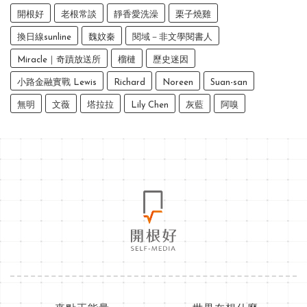
開根好
老根常談
靜香愛洗澡
栗子燒雞
換日線sunline
魏妏秦
閱域－非文學閱書人
Miracle｜奇蹟放送所
榴槤
歷史迷因
小路金融實戰 Lewis
Richard
Noreen
Suan-san
無明
文薇
塔拉拉
Lily Chen
灰藍
阿嗅