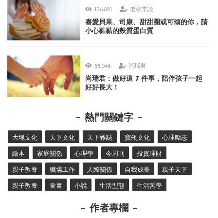
126,821
老根常談
喜愛貝果、司康、甜甜圈或可頌的你，請
小心黏黏的麩質蛋白質
88,046
尚瑞君
尚瑞君：做好這 7 件事，陪伴孩子一起
好好長大！
熱門關鍵字
大塊文化
天下文化
天下雜誌
寶瓶文化
心理勵志
繪本
家庭關係
心理學
今周刊
投資理財
親子教養
職場工作
人際關係
自我成長
親子天下
親子教養
童書
小說
生活型態
生活哲學
作者專欄