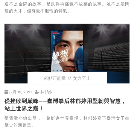
這不是金牌的故事，是跌得再痛也不放棄的故事。她不是最閃
耀的天才，但有最不服輸的骨氣。
來點正能量
女力至上
八月 16, 2025
林郁婷
從挫敗到巔峰──臺灣拳后林郁婷用堅韌與智慧，
站上世界之巔！
從鶯歌小鎮出發，一路挺進世界賽場，林郁婷寫下臺灣女子拳
擊史的新篇章。