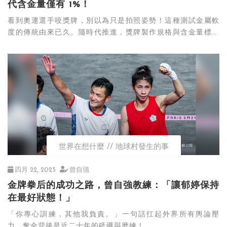
代含金量僅有 1%！
看到奧運選手咬獎牌，別以為只是拍照姿勢！這種測試金屬軟
度的傳統由來已久。隨時代推進，獎牌製作規格與含金量標準
不斷調整，揭開金屬背後的真實身價。
世界在想什麼
地球村發生的事
四月 22, 2025
曾自強
金牌拳后的成功之路，曾自強教練：「讓郁婷保持
在最好狀態！」
「你專心訓練，其他我負責。」一句話扛起外界所有輿論壓
力，奪金背後是近二十年的砥礪與磨練！