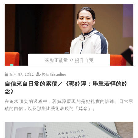
來點正能量
提升自我
五月 27, 2022
換日線sunline
自信來自日常的累積／《郭婞淳：舉重若輕的婞
念》
在追求頂尖的過程中，郭婞淳展現的是她扎實的訓練、日常累
積的自信，以及那堪比藝術表現的「婞念」。