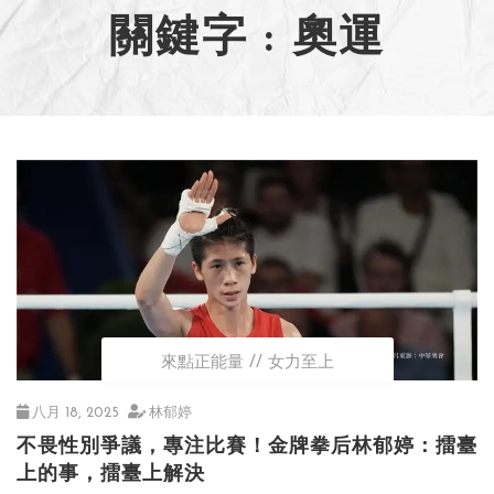
關鍵字 : 奧運
來點正能量
女力至上
八月 18, 2025
林郁婷
不畏性別爭議，專注比賽！金牌拳后林郁婷：擂臺
上的事，擂臺上解決