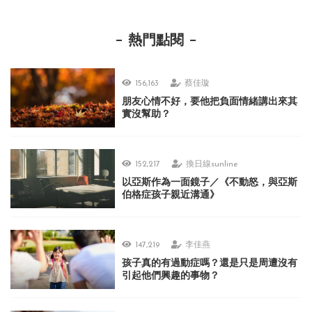
熱門點閱
156,163
蔡佳璇
朋友心情不好，要他把負面情緒講出來其
實沒幫助？
152,217
換日線sunline
以亞斯作為一面鏡子／《不動怒，與亞斯
伯格症孩子親近溝通》
147,219
李佳燕
孩子真的有過動症嗎？還是只是周遭沒有
引起他們興趣的事物？