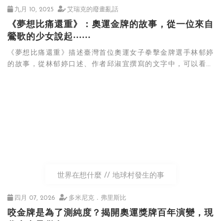
九月 10, 2025
艾瑞克的廢畫亂話
《夢想比痛還重》：奧運金牌的故事，從一位來自
鶯歌的少女說起‧‧‧‧‧‧
《夢想比痛還重》描述臺灣首位奧運女子拳擊金牌選手林郁婷
的故事，從林郁婷口述、作者邱淑宜撰寫的文字中，可以看見
這位來自鶯歌的體育少女的成長背景、一路上的訓練歷程、以
及與亦師亦父的教練曾自強的互動。這條奪金之路、面對質疑
和低谷，林郁婷又是如何養成強大的心理素質、打出自己的比
賽策略、打出世界第一。
世界在想什麼
地球村發生的事
四月 07, 2026
多米尼克．弗里斯比
咬金牌是為了測純度？揭開奧運獎牌百年演變，現