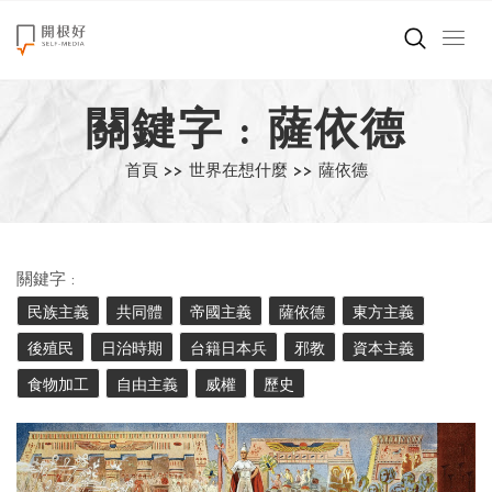
來點正能量
關鍵字 : 薩依德
世界在想什麼
首頁 >>
世界在想什麼 >>
薩依德
創造美好生活
小孩不是噩夢
關鍵字 :
職場商業經濟
民族主義
共同體
帝國主義
薩依德
東方主義
後殖民
日治時期
台籍日本兵
邪教
資本主義
影片專區
食物加工
自由主義
威權
歷史
關於我們