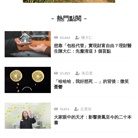
熱門點閱
62,664
陳大仁
想靠「包租代管」實現財富自由？理財醫
生陳大仁：先釐清這 3 個盲點
23,825
朱亞君
「哈哈哈，我好想死 ... 」的背後：微笑
憂鬱
19,934
丘美珍
大家眼中的天才：影響唐鳳至今的二十本
書