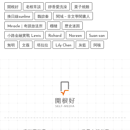
開根好
老根常談
靜香愛洗澡
栗子燒雞
換日線sunline
魏妏秦
閱域－非文學閱書人
Miracle｜奇蹟放送所
榴槤
歷史迷因
小路金融實戰 Lewis
Richard
Noreen
Suan-san
無明
文薇
塔拉拉
Lily Chen
灰藍
阿嗅