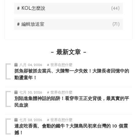
# KOL怎麼說
(44)
# 編輯放送室
(71)
最新文章
八月 04, 2026
# 世界在想什麼
抓魚卻被抓去當兵、大陳幣一夕失效！大陳長者回憶中的
動盪童年！
七月 30, 2026
# 世界在想什麼
別陷進集體神話的陷阱！看穿帝王正史背後，最真實的平
民血淚
七月 28, 2026
# 世界在想什麼
連皮吃香蕉、會動的鐵牛？大陳島民初來台灣的 10 個震
撼！