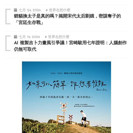
七月 24, 2026
# 世界在想什麼
貍貓換太子是真的嗎？揭開宋代太后劉娥，密謀奪子的
「宮廷生存戰」
七月 19, 2026
# 世界在想什麼
AI 複製吉卜力畫風引爭議！宮崎駿用七年證明：人腦創作
仍無可取代