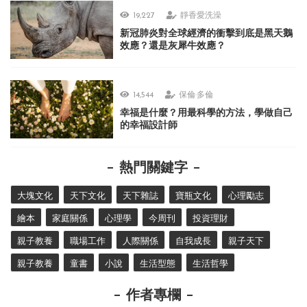
19,227
靜香愛洗澡
新冠肺炎對全球經濟的衝擊到底是黑天鵝
效應？還是灰犀牛效應？
14,544
保倫·多倫
幸福是什麼？用最科學的方法，學做自己
的幸福設計師
熱門關鍵字
大塊文化
天下文化
天下雜誌
寶瓶文化
心理勵志
繪本
家庭關係
心理學
今周刊
投資理財
親子教養
職場工作
人際關係
自我成長
親子天下
親子教養
童書
小說
生活型態
生活哲學
作者專欄