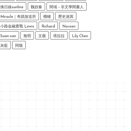
換日線sunline
魏妏秦
閱域－非文學閱書人
Miracle｜奇蹟放送所
榴槤
歷史迷因
小路金融實戰 Lewis
Richard
Noreen
Suan-san
無明
文薇
塔拉拉
Lily Chen
灰藍
阿嗅