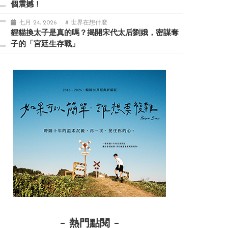
個震撼！
七月 24, 2026
# 世界在想什麼
貍貓換太子是真的嗎？揭開宋代太后劉娥，密謀奪
子的「宮廷生存戰」
熱門點閱