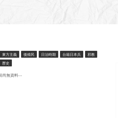
東方主義
後殖民
日治時期
台籍日本兵
邪教
歷史
目前尚無資料---