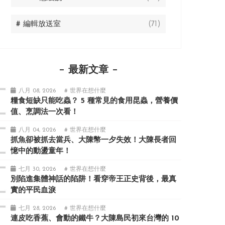
# 編輯放送室
(71)
最新文章
八月 08, 2026
# 世界在想什麼
糧食短缺只能吃蟲？ 5 種常見的食用昆蟲，營養價
值、烹調法一次看！
八月 04, 2026
# 世界在想什麼
抓魚卻被抓去當兵、大陳幣一夕失效！大陳長者回
憶中的動盪童年！
七月 30, 2026
# 世界在想什麼
別陷進集體神話的陷阱！看穿帝王正史背後，最真
實的平民血淚
七月 28, 2026
# 世界在想什麼
連皮吃香蕉、會動的鐵牛？大陳島民初來台灣的 10