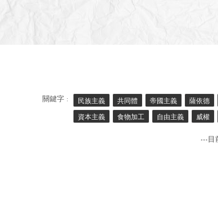
關鍵字 :
民族主義
共同體
帝國主義
薩依德
資本主義
食物加工
自由主義
威權
---