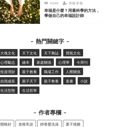
14,569
保倫·多倫
幸福是什麼？用最科學的方法，
學做自己的幸福設計師
熱門關鍵字
大塊文化
天下文化
天下雜誌
寶瓶文化
心理勵志
繪本
家庭關係
心理學
今周刊
投資理財
親子教養
職場工作
人際關係
自我成長
親子天下
親子教養
童書
小說
生活型態
生活哲學
作者專欄
開根好
老根常談
靜香愛洗澡
栗子燒雞