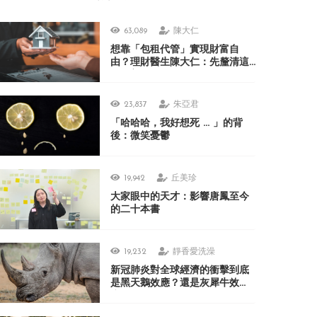
63,089
陳大仁
想靠「包租代管」實現財富自
由？理財醫生陳大仁：先釐清這
3 個盲點
23,837
朱亞君
「哈哈哈，我好想死 ... 」的背
後：微笑憂鬱
19,942
丘美珍
大家眼中的天才：影響唐鳳至今
的二十本書
19,232
靜香愛洗澡
新冠肺炎對全球經濟的衝擊到底
是黑天鵝效應？還是灰犀牛效
應？