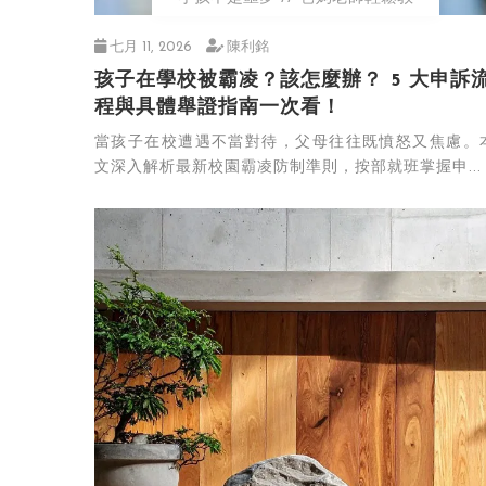
七月 11, 2026
陳利銘
孩子在學校被霸凌？該怎麼辦？ 5 大申訴
程與具體舉證指南一次看！
當孩子在校遭遇不當對待，父母往往既憤怒又焦慮。
文深入解析最新校園霸凌防制準則，按部就班掌握申...