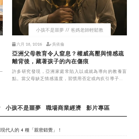
小孩不是噩夢
爸媽老師輕鬆教
六月 28, 2026
吳依倫
亞洲父母教育令人窒息？權威高壓與情感疏
離背後，藏著孩子的內在傷痕
─
許多研究發現，亞洲家庭常陷入以成就為導向的教養盲
點。當父母缺乏情感溫度，習慣用否定或內疚引導子...
活
小孩不是噩夢
職場商業經濟
影片專區
現代人的 4 種「親密錯覺」！