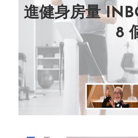
進健身房量 IN
AI 複製吉卜
別讓過去的榮耀
改變不用驚天動
8