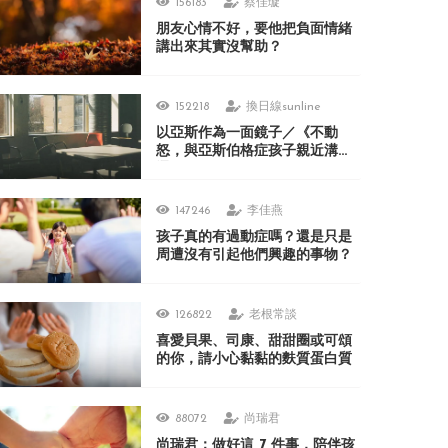
156183
蔡佳璇
朋友心情不好，要他把負面情緒
講出來其實沒幫助？
152218
換日線sunline
以亞斯作為一面鏡子／《不動
怒，與亞斯伯格症孩子親近溝
通》
147246
李佳燕
孩子真的有過動症嗎？還是只是
周遭沒有引起他們興趣的事物？
126822
老根常談
喜愛貝果、司康、甜甜圈或可頌
的你，請小心黏黏的麩質蛋白質
88072
尚瑞君
尚瑞君：做好這 7 件事，陪伴孩