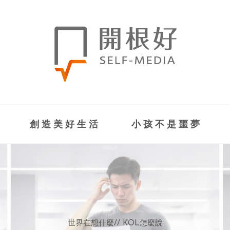
創造美好生活
小孩不是噩夢
世界在想什麼
世界在想什麼
來點正能量
來點正能量
//
//
//
//
地球村發生的事
與自己和解
KOL怎麼說
女力至上