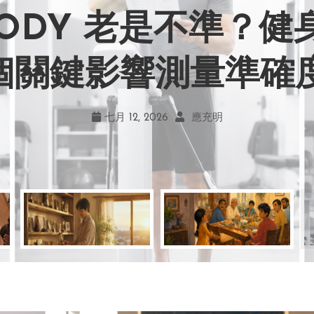
BODY 老是不準？
力畫風引爭議！宮崎駿
嘲笑現在！學會捨
地！《米娜家的星
 個關鍵影響測量準確
何勇敢跨出第一步
創作仍無可取代
的真實幸福
七月 19, 2026
七月 17, 2026
七月 22, 2026
七月 12, 2026
亞瑟．布魯克斯
菲利浦．科特勒
不正田心
應充明