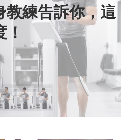
健身教練告訴你，這
用七年證明：人腦
棄獎盃，活出當下
期六》看小女孩如
度！