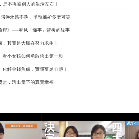
，是不再被別人的生活左右！
與陪伴永遠不夠，爭執嫉妒多麼可笑
旅程》──看見「懂事」背後的故事
慮，其實是大腦在努力求生！
》看小女孩如何勇敢跨出第一步
》化解金錢焦慮，實踐富足心態！
獎盃，活出當下的真實幸福