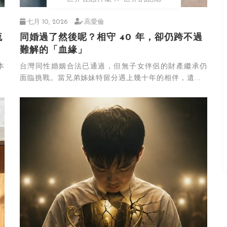
七月 10, 2026
高愛倫
流
同婚過了然後呢？相守 40 年，卻仍跨不過
難解的「血緣」
本
台灣同性婚姻合法已通過，但無子女伴侶的財產繼承仍
面臨挑戰。當兄弟姊妹特留分遇上幾十年的相伴，遺...