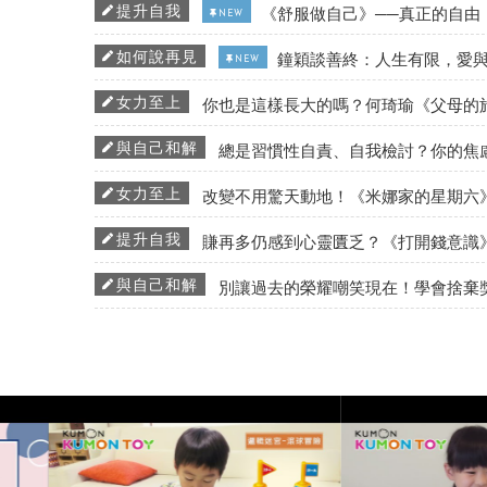
提升自我
《舒服做自己》──真正的自由
NEW
如何說再見
鐘穎談善終：人生有限，愛
NEW
女力至上
你也是這樣長大的嗎？何琦瑜《父母的
與自己和解
總是習慣性自責、自我檢討？你的焦
女力至上
改變不用驚天動地！《米娜家的星期六
提升自我
賺再多仍感到心靈匱乏？《打開錢意識
與自己和解
別讓過去的榮耀嘲笑現在！學會捨棄