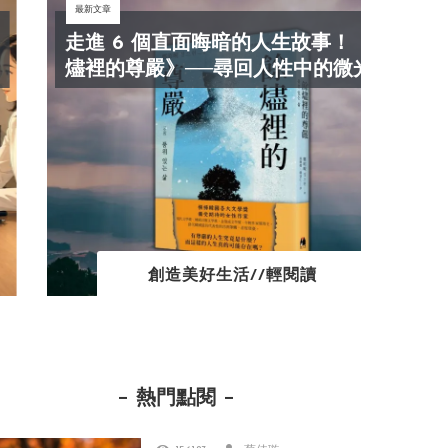
最新文章
最新文
走進 6 個直面晦暗的人生故事！《餘
抓
燼裡的尊嚴》──尋回人性中的微光！
效
創造美好生活//輕閱讀
熱門點閱