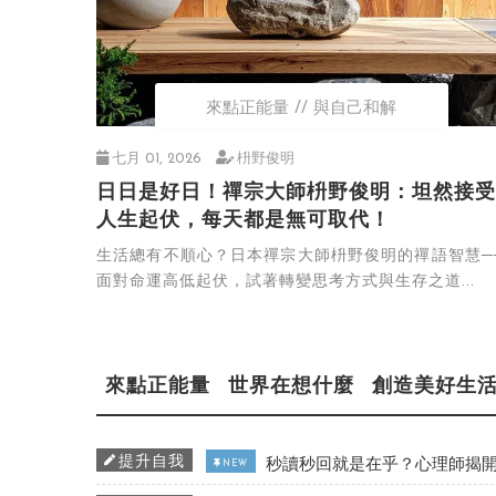
來點正能量
與自己和解
七月 01, 2026
枡野俊明
日日是好日！禪宗大師枡野俊明：坦然接受
人生起伏，每天都是無可取代！
生活總有不順心？日本禪宗大師枡野俊明的禪語智慧─
面對命運高低起伏，試著轉變思考方式與生存之道...
來點正能量
世界在想什麼
創造美好生
提升自我
秒讀秒回就是在乎？心理師揭開
NEW