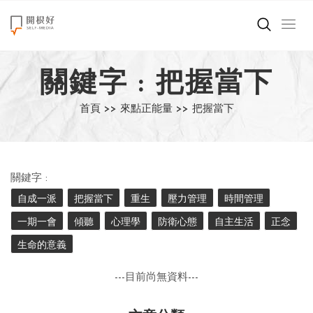
來點正能量
關鍵字 : 把握當下
世界在想什麼
首頁 >>
來點正能量 >>
把握當下
創造美好生活
小孩不是噩夢
關鍵字 :
職場商業經濟
自成一派
把握當下
重生
壓力管理
時間管理
一期一會
傾聽
心理學
防衛心態
自主生活
正念
影片專區
生命的意義
關於我們
---目前尚無資料---