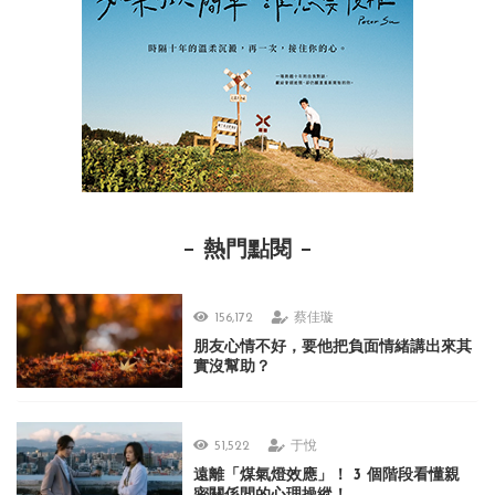
熱門點閱
156,172
蔡佳璇
朋友心情不好，要他把負面情緒講出來其
實沒幫助？
51,522
于悅
遠離「煤氣燈效應」！ 3 個階段看懂親