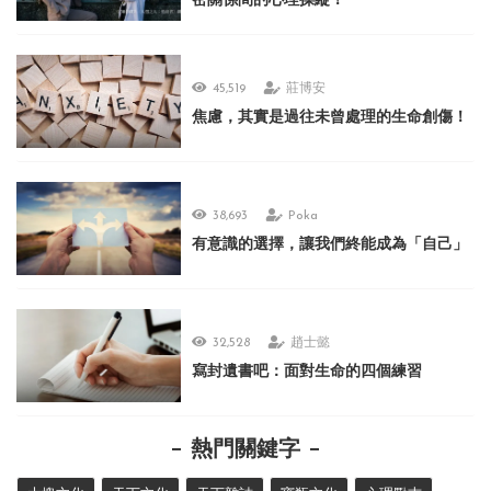
密關係間的心理操縱！
45,519
莊博安
焦慮，其實是過往未曾處理的生命創傷！
38,693
Poka
有意識的選擇，讓我們終能成為「自己」
32,528
趙士懿
寫封遺書吧：面對生命的四個練習
熱門關鍵字