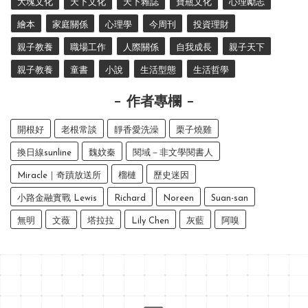
大塊文化
天下文化
天下雜誌
寶瓶文化
心理勵志
繪本
家庭關係
心理學
今周刊
投資理財
親子教養
職場工作
人際關係
自我成長
親子天下
親子教養
童書
小說
生活型態
生活哲學
作者專欄
開根好
老根常談
靜香愛洗澡
栗子燒雞
換日線sunline
魏妏秦
閱域－非文學閱書人
Miracle｜奇蹟放送所
榴槤
歷史迷因
小路金融實戰 Lewis
Richard
Noreen
Suan-san
無明
文薇
塔拉拉
Lily Chen
灰藍
阿嗅