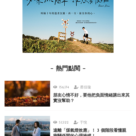
熱門點閱
156,174
蔡佳璇
朋友心情不好，要他把負面情緒講出來其
實沒幫助？
51,522
于悅
遠離「煤氣燈效應」！ 3 個階段看懂親