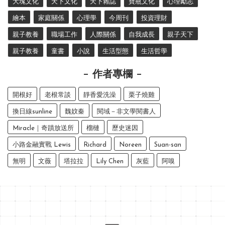
大塊文化
天下文化
天下雜誌
寶瓶文化
心理勵志
繪本
家庭關係
心理學
今周刊
投資理財
親子教養
職場工作
人際關係
自我成長
親子天下
親子教養
童書
小說
生活型態
生活哲學
作者專欄
開根好
老根常談
靜香愛洗澡
栗子燒雞
換日線sunline
魏妏秦
閱域－非文學閱書人
Miracle｜奇蹟放送所
榴槤
歷史迷因
小路金融實戰 Lewis
Richard
Noreen
Suan-san
無明
文薇
塔拉拉
Lily Chen
灰藍
阿嗅