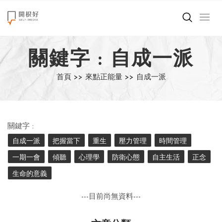
來點正能量
關鍵字 : 自成一派
世界在想什麼
首頁 >>
來點正能量 >>
自成一派
創造美好生活
小孩不是噩夢
關鍵字 :
職場商業經濟
自成一派
把握當下
重生
壓力管理
時間管理
一期一會
傾聽
心理學
防衛心態
自主生活
正念
影片專區
生命的意義
關於我們
---目前尚無資料---