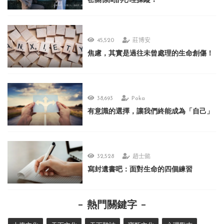
密關係間的心理操縱！
45,520
莊博安
焦慮，其實是過往未曾處理的生命創傷！
38,693
Poka
有意識的選擇，讓我們終能成為「自己」
32,528
趙士懿
寫封遺書吧：面對生命的四個練習
熱門關鍵字