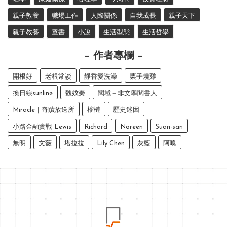
親子教養
職場工作
人際關係
自我成長
親子天下
親子教養
童書
小說
生活型態
生活哲學
作者專欄
開根好
老根常談
靜香愛洗澡
栗子燒雞
換日線sunline
魏妏秦
閱域－非文學閱書人
Miracle｜奇蹟放送所
榴槤
歷史迷因
小路金融實戰 Lewis
Richard
Noreen
Suan-san
無明
文薇
塔拉拉
Lily Chen
灰藍
阿嗅