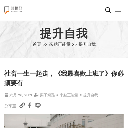
來點正能量
提升自我
世界在想什麼
首頁 >>
來點正能量 >>
提升自我
創造美好生活
小孩不是噩夢
社畜一生一起走，《我最喜歡上班了》你必
職場商業經濟
須要有
影片專區
六月 26, 2021
栗子燒雞
# 來點正能量
# 提升自我
分享至 :
關於我們