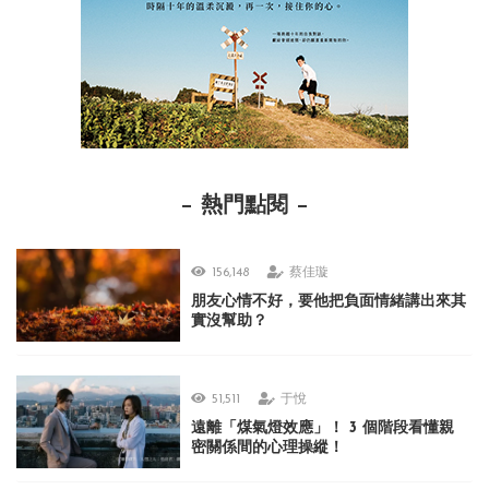
熱門點閱
156,148
蔡佳璇
朋友心情不好，要他把負面情緒講出來其
實沒幫助？
51,511
于悅
遠離「煤氣燈效應」！ 3 個階段看懂親
密關係間的心理操縱！