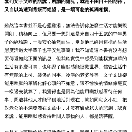
套句文子文雄的話說，所謂的偏見，就是不由自主的期待，
又自以為遭到背叛而絕望，是一場可悲的孤獨相撲。
雖然這本書並不是心靈雞湯，無法告訴你怎麼生活才能樂觀
開朗，積極向上，但只要一想到這是來自四十五歲的中年男
子的經驗談，一股安心油然而生，畢竟他已經用這樣的生活
態度活過大半輩子也平安無事嘛！我不知道這本書有沒有想
要傳遞如此正面的訊息，但我確實從中感受到能樸實無華的
生活有多麼可貴，也印證了幽默感能拯救世界。儘管生活中
有無能的上司、裝傻的同事、冷淡的老婆等等，文子文雄卻
能用幽默的筆觸化解心頭的不如意，讓不愉快的情緒像翻頁
一樣過去就算了，我覺得也是因為他能用幽默感看待任何
事，周遭其他人才能平穩地活到現在，就如同宅女小紅，把
對老公的不滿發洩在文章中，才沒有釀成弒夫的悲劇，認真
來說，能用幽默感看待世間人事物的人，都是活菩薩。