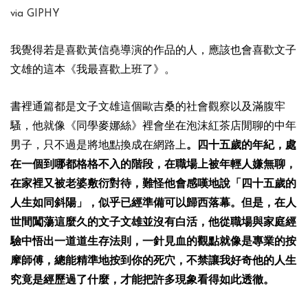
via GIPHY
我覺得若是喜歡黃信堯導演的作品的人，應該也會喜歡文子
文雄的這本《我最喜歡上班了》。
書裡通篇都是文子文雄這個歐吉桑的社會觀察以及滿腹牢
騷，他就像《同學麥娜絲》裡會坐在泡沫紅茶店閒聊的中年
男子，只不過是將地點換成在網路上
。四十五歲的年紀，處
在一個到哪都格格不入的階段，在職場上被年輕人嫌無聊，
在家裡又被老婆敷衍對待，難怪他會感嘆地說「四十五歲的
人生如同斜陽」，似乎已經準備可以歸西落幕。但是，在人
世間闖蕩這麼久的文子文雄並沒有白活，他從職場與家庭經
驗中悟出一道道生存法則，一針見血的觀點就像是專業的按
摩師傅，總能精準地按到你的死穴，不禁讓我好奇他的人生
究竟是經歷過了什麼，才能把許多現象看得如此透徹。