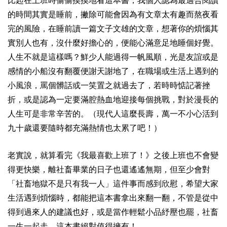
比起在上班時偷偷摸摸地看這本書，我個人認為最適合閱讀
的時間其實是睡前，撇除可能會因為有文章太有趣而熬夜看
完的風險，在睡前讀一篇文子文雄的文章，想著你的煩惱其
實別人也有，沒什麼好擔心的，便能心滿意足地睡個好覺。
人生不就是這樣嗎？鮮少人能過得一帆風順，光是友誼或是
感情的小船沒有翻覆便謝天謝地了，在職場或生活上遇到的
小風浪，罵個髒話或一笑置之就過去了，若時時惦記著挫
折，或是認為一定要滿腔熱血地迎接每個挑戰，對於漫長的
人生可是非常辛苦的。（現代人這麼長壽，萬一不小心活到
九十歲還要隨時都充滿熱情也太累了吧！）
老實說，就算看完《我最喜歡上班了！》之後上班也不會變
得更快樂，離社畜畢業的日子也還遙遙無期，但至少會對
「社畜地獄不是只有我一人」這件事而感到欣慰，希望大家
生活遇到煩惱時，都能把這本書拿出來翻一翻，不管是從中
得到過來人的建議也好，或是當作輕鬆小品紓壓也罷，社畜
一生一起走，這本書絕對值得擁有！