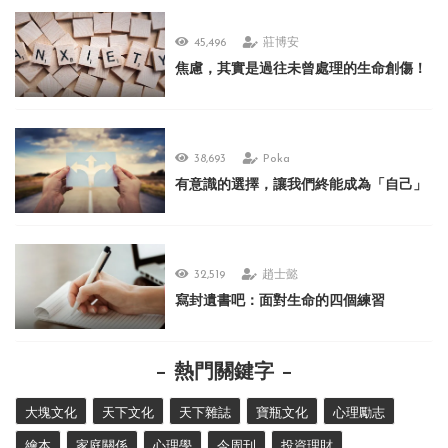
45,496
莊博安
焦慮，其實是過往未曾處理的生命創傷！
38,693
Poka
有意識的選擇，讓我們終能成為「自己」
32,519
趙士懿
寫封遺書吧：面對生命的四個練習
熱門關鍵字
大塊文化
天下文化
天下雜誌
寶瓶文化
心理勵志
繪本
家庭關係
心理學
今周刊
投資理財