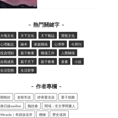
熱門關鍵字
大塊文化
天下文化
天下雜誌
寶瓶文化
心理勵志
繪本
家庭關係
心理學
今周刊
投資理財
親子教養
職場工作
人際關係
自我成長
親子天下
親子教養
童書
小說
生活型態
生活哲學
作者專欄
開根好
老根常談
靜香愛洗澡
栗子燒雞
換日線sunline
魏妏秦
閱域－非文學閱書人
Miracle｜奇蹟放送所
榴槤
歷史迷因