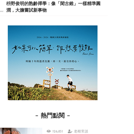
枡野俊明的熟齡禪學：像「閑古錐」一樣精準圓
潤，大膽嘗試新事物
熱門點閱
126,831
老根常談