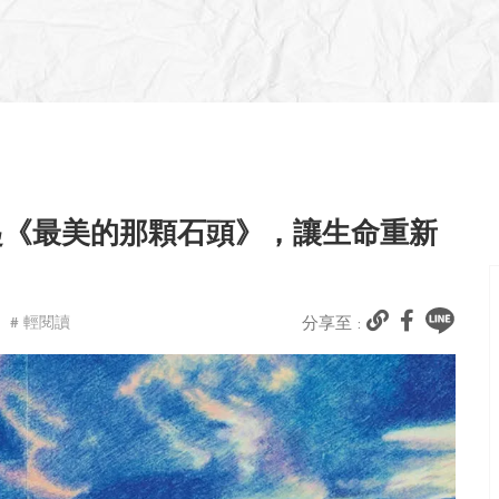
起《最美的那顆石頭》，讓生命重新
# 輕閱讀
分享至 :