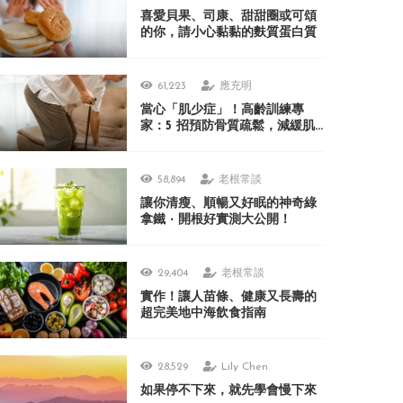
喜愛貝果、司康、甜甜圈或可頌
的你，請小心黏黏的麩質蛋白質
61,223
應充明
當心「肌少症」！高齡訓練專
家：5 招預防骨質疏鬆，減緩肌
肉流失！
58,894
老根常談
讓你清瘦、順暢又好眠的神奇綠
拿鐵 ‧ 開根好實測大公開！
29,404
老根常談
實作！讓人苗條、健康又長壽的
超完美地中海飲食指南
28,529
Lily Chen
如果停不下來，就先學會慢下來