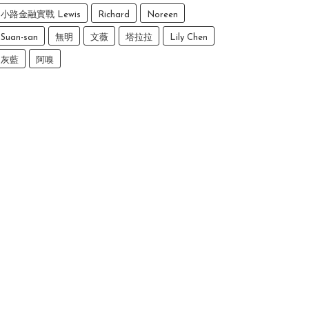
小路金融實戰 Lewis
Richard
Noreen
Suan-san
無明
文薇
塔拉拉
Lily Chen
灰藍
阿嗅