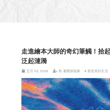
走進繪本大師的奇幻筆觸！拾
泛起漣漪
五月 02, 2026
蛙 書際探險家
# 創造美好生活