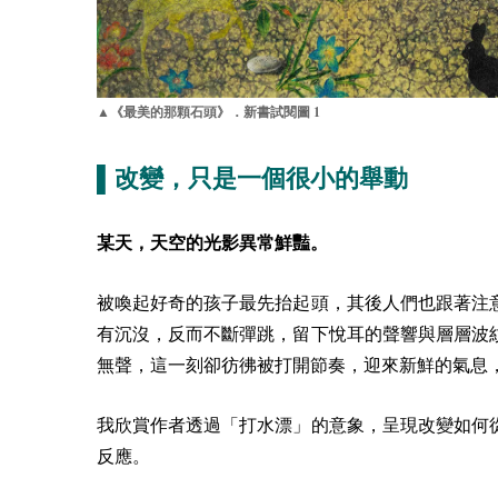
1
▲《最美的那顆石頭》．新書試閱圖
▌改變，只是一個很小的舉動
某天，天空的光影異常鮮豔。
被喚起好奇的孩子最先抬起頭，其後人們也跟著注
有沉沒，反而不斷彈跳，留下悅耳的聲響與層層波
無聲，這一刻卻彷彿被打開節奏，迎來新鮮的氣息
我欣賞作者透過「打水漂」的意象，呈現改變如何
反應。