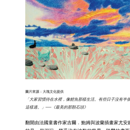
圖片來源：大塊文化提供
「大家習慣待在水裡，像鯉魚那樣生活。有些日子沒有半
這樣過。」──《最美的那顆石頭》
翻開由法國童書作家吉爾．鮑姆與波蘭插畫家尤安