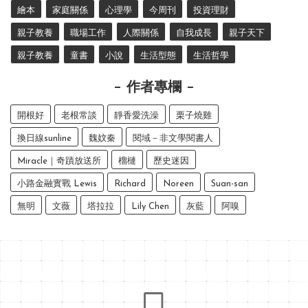
繪本
家庭關係
心理學
今周刊
投資理財
親子教養
職場工作
人際關係
自我成長
親子天下
親子教養
童書
小說
生活型態
生活哲學
作者專欄
開根好
老根常談
靜香愛洗澡
栗子燒雞
換日線sunline
魏妏秦
閱域－非文學閱書人
Miracle｜奇蹟放送所
榴槤
歷史迷因
小路金融實戰 Lewis
Richard
Noreen
Suan-san
無明
文薇
塔拉拉
Lily Chen
灰藍
阿嗅