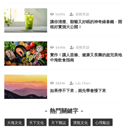
59,076
老根常談
讓你清瘦、順暢又好眠的神奇綠拿鐵 ‧ 開
根好實測大公開！
29,406
老根常談
實作！讓人苗條、健康又長壽的超完美地
中海飲食指南
28,546
Lily Chen
如果停不下來，就先學會慢下來
熱門關鍵字
大塊文化
天下文化
天下雜誌
寶瓶文化
心理勵志