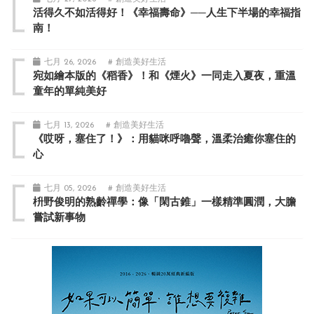
活得久不如活得好！《幸福壽命》──人生下半場的幸福指
南！
七月 26, 2026
# 創造美好生活
宛如繪本版的《稻香》！和《煙火》一同走入夏夜，重溫
童年的單純美好
七月 13, 2026
# 創造美好生活
《哎呀，塞住了！》：用貓咪呼嚕聲，溫柔治癒你塞住的
心
七月 05, 2026
# 創造美好生活
枡野俊明的熟齡禪學：像「閑古錐」一樣精準圓潤，大膽
嘗試新事物