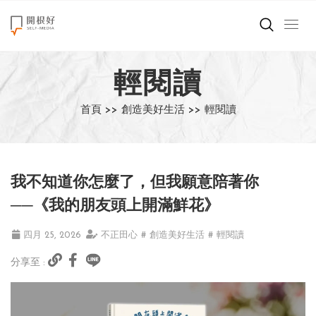
來點正能量
輕閱讀
世界在想什麼
首頁 >>
創造美好生活 >>
輕閱讀
創造美好生活
小孩不是噩夢
我不知道你怎麼了，但我願意陪著你
職場商業經濟
──《我的朋友頭上開滿鮮花》
影片專區
四月 25, 2026
不正田心
# 創造美好生活
# 輕閱讀
分享至 :
關於我們