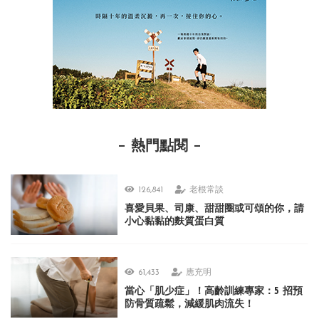
熱門點閱
126,841
老根常談
喜愛貝果、司康、甜甜圈或可頌的你，請
小心黏黏的麩質蛋白質
61,433
應充明
當心「肌少症」！高齡訓練專家：5 招預
防骨質疏鬆，減緩肌肉流失！