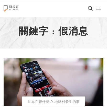
來點正能量
關鍵字 : 假消息
世界在想什麼
創造美好生活
小孩不是噩夢
職場商業經濟
影片專區
關於我們
世界在想什麼
地球村發生的事