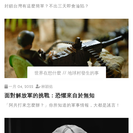
封鎖台灣有這麼簡單？不出三天即會淪陷？
世界在想什麼
地球村發生的事
一月 04, 2022
林穎佑
面對解放軍的挑戰：恐懼來自於無知
「阿共打來怎麼辦？」你所知道的軍事情報，大都是謠言！