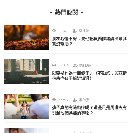
熱門點閱
156,163
蔡佳璇
朋友心情不好，要他把負面情緒講出來其
實沒幫助？
152,217
換日線sunline
以亞斯作為一面鏡子／《不動怒，與亞斯
伯格症孩子親近溝通》
147,219
李佳燕
孩子真的有過動症嗎？還是只是周遭沒有
引起他們興趣的事物？