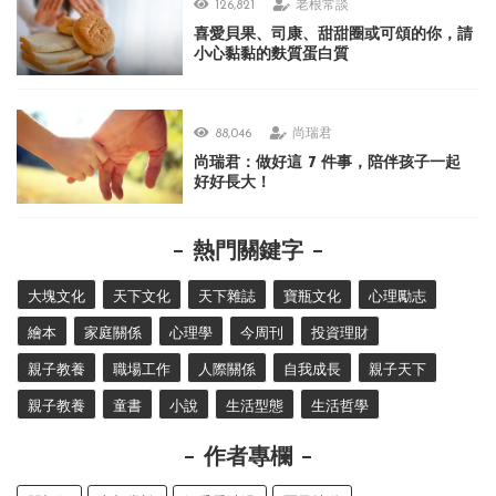
126,821
老根常談
喜愛貝果、司康、甜甜圈或可頌的你，請
小心黏黏的麩質蛋白質
88,046
尚瑞君
尚瑞君：做好這 7 件事，陪伴孩子一起
好好長大！
熱門關鍵字
大塊文化
天下文化
天下雜誌
寶瓶文化
心理勵志
繪本
家庭關係
心理學
今周刊
投資理財
親子教養
職場工作
人際關係
自我成長
親子天下
親子教養
童書
小說
生活型態
生活哲學
作者專欄