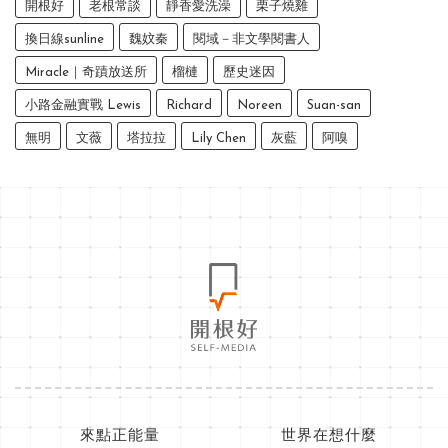
開根好
老根常談
靜香愛洗澡
栗子燒雞
換日線sunline
魏妏秦
閱域－非文學閱書人
Miracle｜奇蹟放送所
榴槤
歷史迷因
小路金融實戰 Lewis
Richard
Noreen
Suan-san
無明
文薇
塔拉拉
Lily Chen
灰藍
阿嗅
來點正能量
世界在想什麼