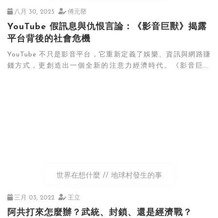
八月 30, 2025
傅元罄
YouTube 假訊息與仇恨言論：《影音巨獸》揭露
平台背後的社會危機
YouTube 不只是影音平台，它重新定義了娛樂、資訊與網路賺
錢方式，更創造出一個全新的注意力經濟時代。《影音巨獸
YouTube》從內部視角出發，解密 YouTube 如何主導網路世
界，也使人重新思考，我們究竟是使用平台，還是被平台所塑
造。
世界在想什麼
地球村發生的事
三月 03, 2022
王立
阿共打來怎麼辦？武統、封鎖、還是經濟戰？