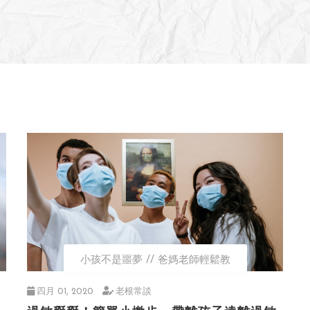
小孩不是噩夢
爸媽老師輕鬆教
四月 01, 2020
老根常談