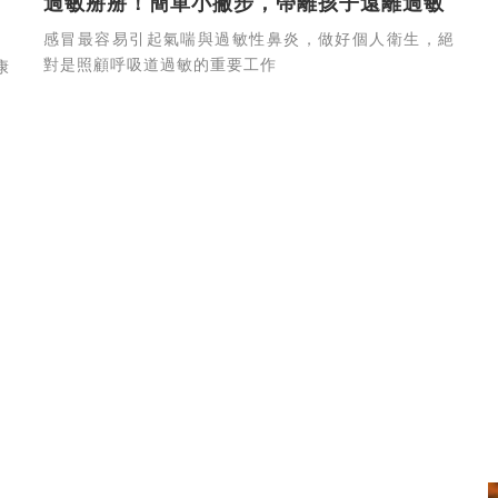
過敏掰掰！簡單小撇步，帶離孩子遠離過敏
感冒最容易引起氣喘與過敏性鼻炎，做好個人衛生，絕
對是照顧呼吸道過敏的重要工作
康