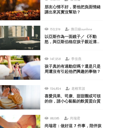
朋友心情不好，要他把負面情緒
講出來其實沒幫助？
152,219
換日線sunline
以亞斯作為一面鏡子／《不動
怒，與亞斯伯格症孩子親近溝
通》
147,258
李佳燕
孩子真的有過動症嗎？還是只是
周遭沒有引起他們興趣的事物？
126,824
老根常談
喜愛貝果、司康、甜甜圈或可頌
的你，請小心黏黏的麩質蛋白質
88,085
尚瑞君
尚瑞君：做好這 7 件事，陪伴孩