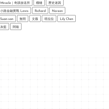
Miracle｜奇蹟放送所
榴槤
歷史迷因
小路金融實戰 Lewis
Richard
Noreen
Suan-san
無明
文薇
塔拉拉
Lily Chen
灰藍
阿嗅