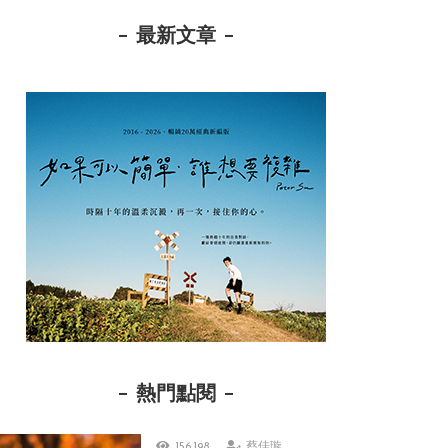
最新文章
熱門點閱
156,198
蔡佳璇