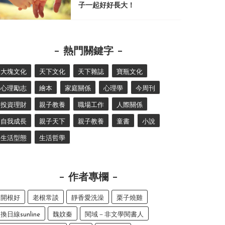
子一起好好長大！
熱門關鍵字
大塊文化
天下文化
天下雜誌
寶瓶文化
心理勵志
繪本
家庭關係
心理學
今周刊
投資理財
親子教養
職場工作
人際關係
自我成長
親子天下
親子教養
童書
小說
生活型態
生活哲學
作者專欄
開根好
老根常談
靜香愛洗澡
栗子燒雞
換日線sunline
魏妏秦
閱域－非文學閱書人