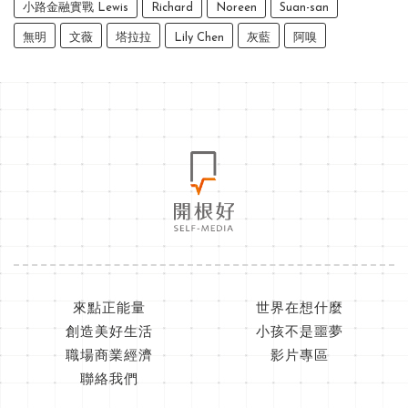
小路金融實戰 Lewis
Richard
Noreen
Suan-san
無明
文薇
塔拉拉
Lily Chen
灰藍
阿嗅
來點正能量
世界在想什麼
創造美好生活
小孩不是噩夢
職場商業經濟
影片專區
聯絡我們