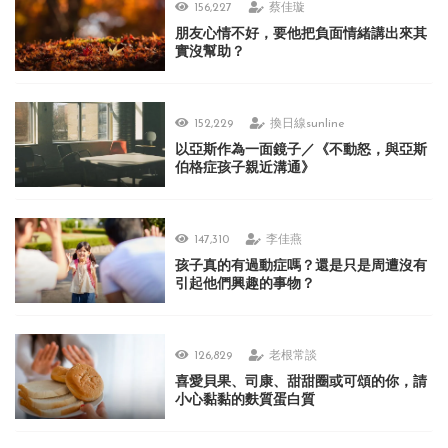
156,227
蔡佳璇
朋友心情不好，要他把負面情緒講出來其
實沒幫助？
152,229
換日線sunline
以亞斯作為一面鏡子／《不動怒，與亞斯
伯格症孩子親近溝通》
147,310
李佳燕
孩子真的有過動症嗎？還是只是周遭沒有
引起他們興趣的事物？
126,829
老根常談
喜愛貝果、司康、甜甜圈或可頌的你，請
小心黏黏的麩質蛋白質