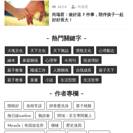
88,158
尚瑞君
尚瑞君：做好這 7 件事，陪伴孩子一起
好好長大！
熱門關鍵字
大塊文化
天下文化
天下雜誌
寶瓶文化
心理勵志
繪本
家庭關係
心理學
今周刊
投資理財
親子教養
職場工作
人際關係
自我成長
親子天下
親子教養
童書
小說
生活型態
生活哲學
作者專欄
開根好
老根常談
靜香愛洗澡
栗子燒雞
換日線sunline
魏妏秦
閱域－非文學閱書人
Miracle｜奇蹟放送所
榴槤
歷史迷因