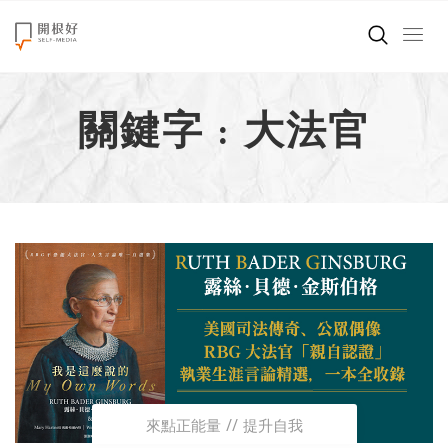
來點正能量
關鍵字 : 大法官
世界在想什麼
創造美好生活
小孩不是噩夢
職場商業經濟
影片專區
關於我們
來點正能量
提升自我