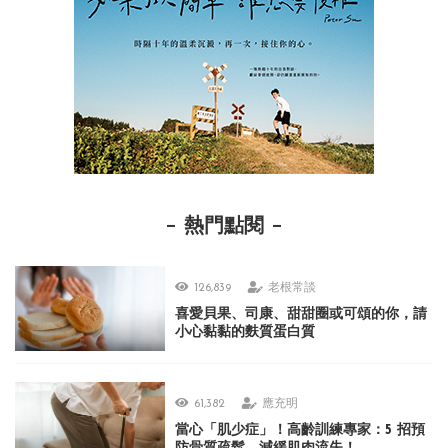
熱門點閱
126,839
老根常談
喜愛貝果、司康、甜甜圈或可頌的你，請
小心黏黏的麩質蛋白質
61,382
應充明
當心「肌少症」！高齡訓練專家：5 招預