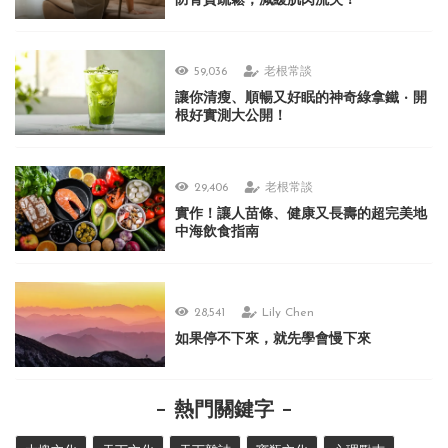
防骨質疏鬆，減緩肌肉流失！
59,036
老根常談
讓你清瘦、順暢又好眠的神奇綠拿鐵 ‧ 開
根好實測大公開！
29,406
老根常談
實作！讓人苗條、健康又長壽的超完美地
中海飲食指南
28,541
Lily Chen
如果停不下來，就先學會慢下來
熱門關鍵字