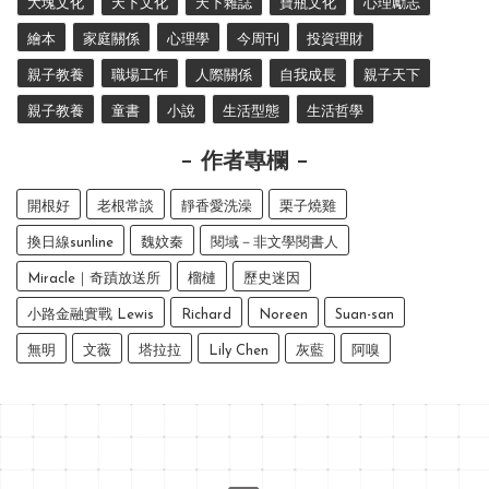
大塊文化
天下文化
天下雜誌
寶瓶文化
心理勵志
繪本
家庭關係
心理學
今周刊
投資理財
親子教養
職場工作
人際關係
自我成長
親子天下
親子教養
童書
小說
生活型態
生活哲學
作者專欄
開根好
老根常談
靜香愛洗澡
栗子燒雞
換日線sunline
魏妏秦
閱域－非文學閱書人
Miracle｜奇蹟放送所
榴槤
歷史迷因
小路金融實戰 Lewis
Richard
Noreen
Suan-san
無明
文薇
塔拉拉
Lily Chen
灰藍
阿嗅