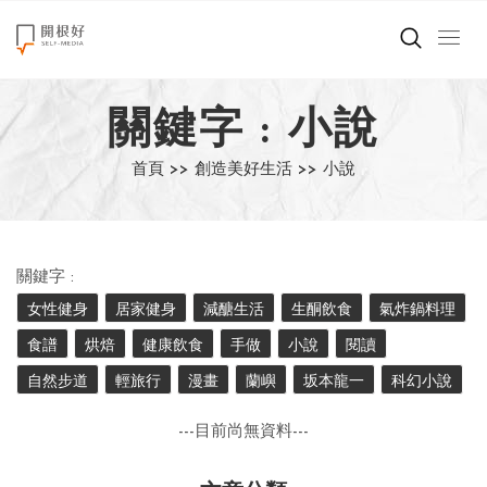
來點正能量
關鍵字 : 小說
世界在想什麼
首頁 >>
創造美好生活 >>
小說
創造美好生活
小孩不是噩夢
關鍵字 :
職場商業經濟
女性健身
居家健身
減醣生活
生酮飲食
氣炸鍋料理
食譜
烘焙
健康飲食
手做
小說
閱讀
影片專區
自然步道
輕旅行
漫畫
蘭嶼
坂本龍一
科幻小說
關於我們
---目前尚無資料---