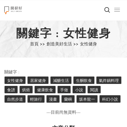
來點正能量
關鍵字 : 女性健身
世界在想什麼
首頁 >>
創造美好生活 >>
女性健身
創造美好生活
小孩不是噩夢
關鍵字 :
職場商業經濟
女性健身
居家健身
減醣生活
生酮飲食
氣炸鍋料理
食譜
烘焙
健康飲食
手做
小說
閱讀
影片專區
自然步道
輕旅行
漫畫
蘭嶼
坂本龍一
科幻小說
關於我們
---目前尚無資料---