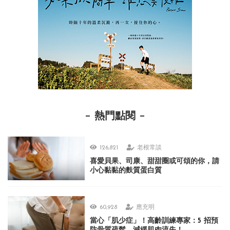
熱門點閱
126,821
老根常談
喜愛貝果、司康、甜甜圈或可頌的你，請
小心黏黏的麩質蛋白質
60,928
應充明
當心「肌少症」！高齡訓練專家：5 招預