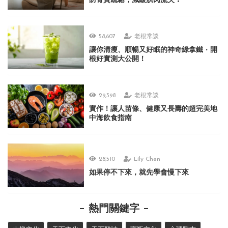
防骨質疏鬆，減緩肌肉流失！
58,607
老根常談
讓你清瘦、順暢又好眠的神奇綠拿鐵 ‧ 開
根好實測大公開！
29,398
老根常談
實作！讓人苗條、健康又長壽的超完美地
中海飲食指南
28,510
Lily Chen
如果停不下來，就先學會慢下來
熱門關鍵字