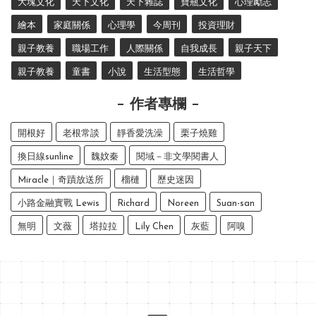
大塊文化
天下文化
天下雜誌
寶瓶文化
心理勵志
繪本
家庭關係
心理學
今周刊
投資理財
親子教養
職場工作
人際關係
自我成長
親子天下
親子教養
童書
小說
生活型態
生活哲學
作者專欄
開根好
老根常談
靜香愛洗澡
栗子燒雞
換日線sunline
魏妏秦
閱域－非文學閱書人
Miracle｜奇蹟放送所
榴槤
歷史迷因
小路金融實戰 Lewis
Richard
Noreen
Suan-san
無明
文薇
塔拉拉
Lily Chen
灰藍
阿嗅