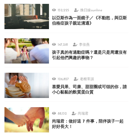
152,225
換日線sunline
以亞斯作為一面鏡子／《不動怒，與亞斯
伯格症孩子親近溝通》
147,281
李佳燕
孩子真的有過動症嗎？還是只是周遭沒有
引起他們興趣的事物？
126,827
老根常談
喜愛貝果、司康、甜甜圈或可頌的你，請
小心黏黏的麩質蛋白質
88,132
尚瑞君
尚瑞君：做好這 7 件事，陪伴孩子一起
好好長大！