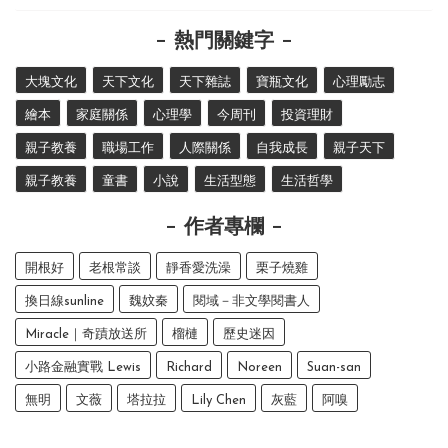
熱門關鍵字
大塊文化
天下文化
天下雜誌
寶瓶文化
心理勵志
繪本
家庭關係
心理學
今周刊
投資理財
親子教養
職場工作
人際關係
自我成長
親子天下
親子教養
童書
小說
生活型態
生活哲學
作者專欄
開根好
老根常談
靜香愛洗澡
栗子燒雞
換日線sunline
魏妏秦
閱域－非文學閱書人
Miracle｜奇蹟放送所
榴槤
歷史迷因
小路金融實戰 Lewis
Richard
Noreen
Suan-san
無明
文薇
塔拉拉
Lily Chen
灰藍
阿嗅