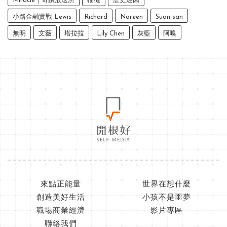
Miracle｜奇蹟放送所
榴槤
歷史迷因
小路金融實戰 Lewis
Richard
Noreen
Suan-san
無明
文薇
塔拉拉
Lily Chen
灰藍
阿嗅
來點正能量
世界在想什麼
創造美好生活
小孩不是噩夢
職場商業經濟
影片專區
聯絡我們