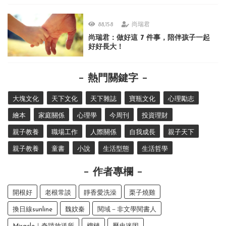
88,158
尚瑞君
尚瑞君：做好這 7 件事，陪伴孩子一起
好好長大！
熱門關鍵字
大塊文化
天下文化
天下雜誌
寶瓶文化
心理勵志
繪本
家庭關係
心理學
今周刊
投資理財
親子教養
職場工作
人際關係
自我成長
親子天下
親子教養
童書
小說
生活型態
生活哲學
作者專欄
開根好
老根常談
靜香愛洗澡
栗子燒雞
換日線sunline
魏妏秦
閱域－非文學閱書人