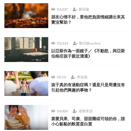
156,227
蔡佳璇
朋友心情不好，要他把負面情緒講出來其
實沒幫助？
152,229
換日線sunline
以亞斯作為一面鏡子／《不動怒，與亞斯
伯格症孩子親近溝通》
147,311
李佳燕
孩子真的有過動症嗎？還是只是周遭沒有
引起他們興趣的事物？
126,829
老根常談
喜愛貝果、司康、甜甜圈或可頌的你，請
小心黏黏的麩質蛋白質