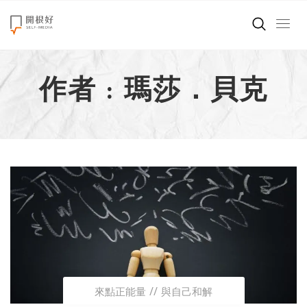
來點正能量
作者 : 瑪莎．貝克
世界在想什麼
創造美好生活
小孩不是噩夢
職場商業經濟
影片專區
關於我們
來點正能量
與自己和解