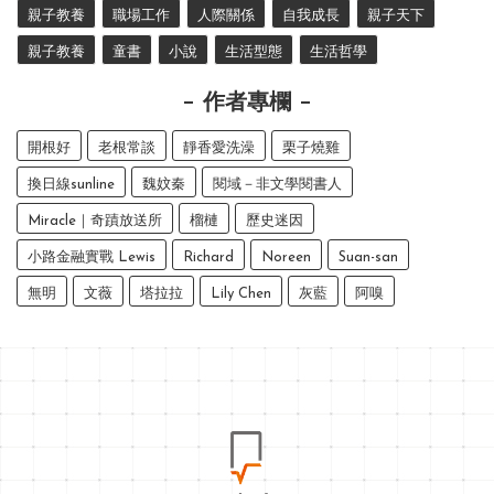
親子教養
職場工作
人際關係
自我成長
親子天下
親子教養
童書
小說
生活型態
生活哲學
作者專欄
開根好
老根常談
靜香愛洗澡
栗子燒雞
換日線sunline
魏妏秦
閱域－非文學閱書人
Miracle｜奇蹟放送所
榴槤
歷史迷因
小路金融實戰 Lewis
Richard
Noreen
Suan-san
無明
文薇
塔拉拉
Lily Chen
灰藍
阿嗅