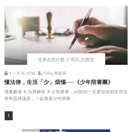
世界在想什麼
KOL怎麼說
十一月 12, 2024
Tinley 林庭葦
懂法律，生活「少」煩惱──《少年陪審團》
漫畫劇場 X 法律解析 X 公民素養，42則你一定要知道的生活法
律和思辨議題，一起跟著少年陪審...
1