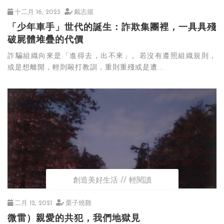
十二月 16, 2023
戴志揚
「少年車手」世代的誕生：詐欺集團裡，一具具殘
破屍體堆疊的代價
詐騙組織向來是「進得去，出不來」。若沒有遵照組織規則，
或是想離開，輕則毆打教訓，重則重殘或是遭...
創造美好生活
輕閱讀
二月 12, 2021
栗子燒雞
微雷）親愛的共犯，我們地獄見