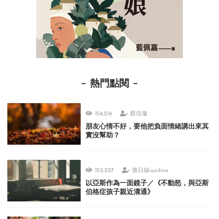
熱門點閱
156,216
蔡佳璇
朋友心情不好，要他把負面情緒講出來其
實沒幫助？
152,227
換日線sunline
以亞斯作為一面鏡子／《不動怒，與亞斯
伯格症孩子親近溝通》