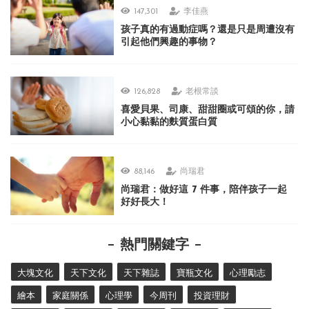
147,301
李佳燕
孩子真的有過動症嗎？還是只是周遭沒有
引起他們興趣的事物？
126,828
老根常談
喜愛貝果、司康、甜甜圈或可頌的你，請
小心黏黏的麩質蛋白質
88,146
尚瑞君
尚瑞君：做好這 7 件事，陪伴孩子一起
好好長大！
熱門關鍵字
大塊文化
天下文化
天下雜誌
寶瓶文化
心理勵志
繪本
家庭關係
心理學
今周刊
投資理財