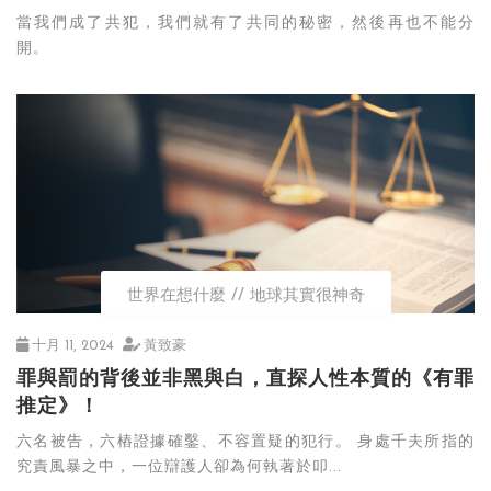
當我們成了共犯，我們就有了共同的秘密，然後再也不能分
開。
世界在想什麼
地球其實很神奇
十月 11, 2024
黃致豪
罪與罰的背後並非黑與白，直探人性本質的《有罪
推定》！
六名被告，六樁證據確鑿、不容置疑的犯行。 身處千夫所指的
究責風暴之中，一位辯護人卻為何執著於叩...