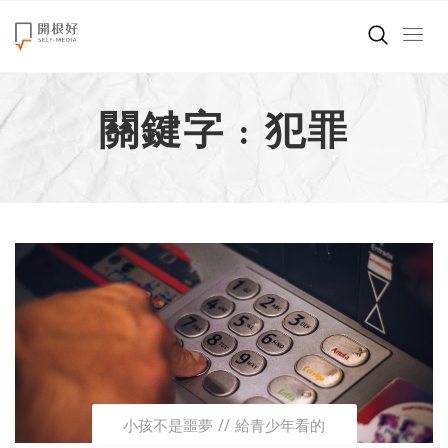
來點正能量
關鍵字 : 犯罪
世界在想什麼
創造美好生活
小孩不是噩夢
職場商業經濟
影片專區
關於我們
小孩不是噩夢
給青少年看的