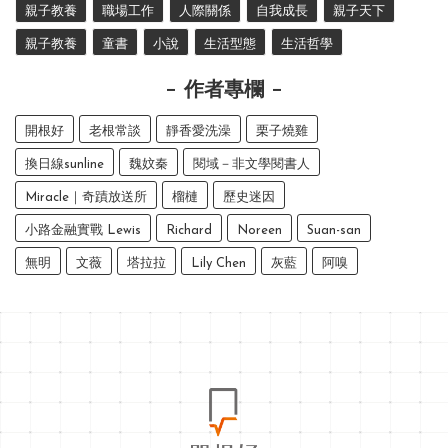
親子教養
職場工作
人際關係
自我成長
親子天下
親子教養
童書
小說
生活型態
生活哲學
作者專欄
開根好
老根常談
靜香愛洗澡
栗子燒雞
換日線sunline
魏妏秦
閱域－非文學閱書人
Miracle｜奇蹟放送所
榴槤
歷史迷因
小路金融實戰 Lewis
Richard
Noreen
Suan-san
無明
文薇
塔拉拉
Lily Chen
灰藍
阿嗅