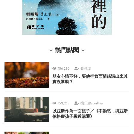
熱門點閱
156,250
蔡佳璇
朋友心情不好，要他把負面情緒講出來其
實沒幫助？
152,235
換日線sunline
以亞斯作為一面鏡子／《不動怒，與亞斯
伯格症孩子親近溝通》