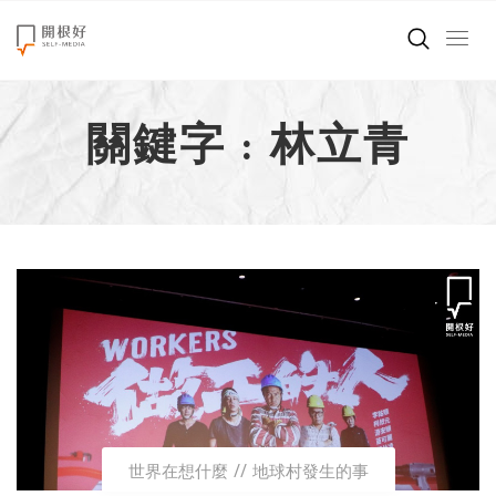
來點正能量
關鍵字 : 林立青
世界在想什麼
創造美好生活
小孩不是噩夢
職場商業經濟
影片專區
關於我們
世界在想什麼
地球村發生的事