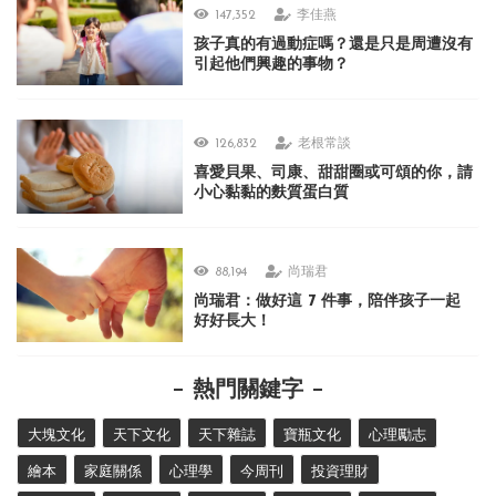
147,352
李佳燕
孩子真的有過動症嗎？還是只是周遭沒有
引起他們興趣的事物？
126,832
老根常談
喜愛貝果、司康、甜甜圈或可頌的你，請
小心黏黏的麩質蛋白質
88,194
尚瑞君
尚瑞君：做好這 7 件事，陪伴孩子一起
好好長大！
熱門關鍵字
大塊文化
天下文化
天下雜誌
寶瓶文化
心理勵志
繪本
家庭關係
心理學
今周刊
投資理財