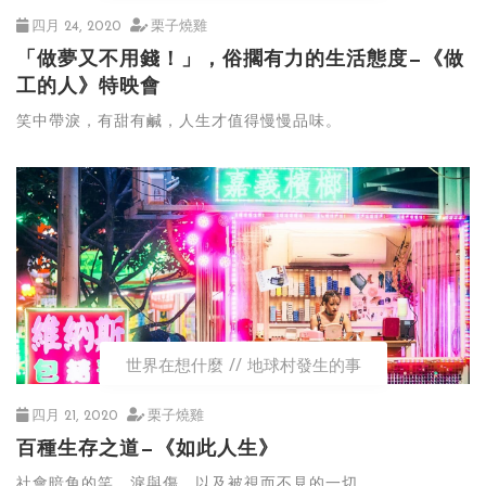
四月 24, 2020
栗子燒雞
「做夢又不用錢！」，俗擱有力的生活態度—《做
工的人》特映會
笑中帶淚，有甜有鹹，人生才值得慢慢品味。
世界在想什麼
地球村發生的事
四月 21, 2020
栗子燒雞
百種生存之道—《如此人生》
社會暗角的笑、淚與傷，以及被視而不見的一切......