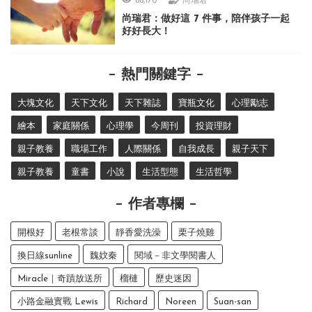
88,170
尚瑞君
尚瑞君：做好這 7 件事，陪伴孩子一起
好好長大！
熱門關鍵字
大塊文化
天下文化
天下雜誌
寶瓶文化
心理勵志
繪本
家庭關係
心理學
今周刊
投資理財
親子教養
職場工作
人際關係
自我成長
親子天下
親子教養
童書
小說
生活型態
生活哲學
作者專欄
開根好
老根常談
靜香愛洗澡
栗子燒雞
換日線sunline
魏妏秦
閱域－非文學閱書人
Miracle｜奇蹟放送所
榴槤
歷史迷因
小路金融實戰 Lewis
Richard
Noreen
Suan-san