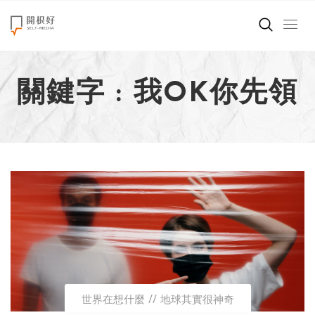
來點正能量
關鍵字 : 我OK你先領
世界在想什麼
創造美好生活
小孩不是噩夢
職場商業經濟
影片專區
關於我們
世界在想什麼
地球其實很神奇