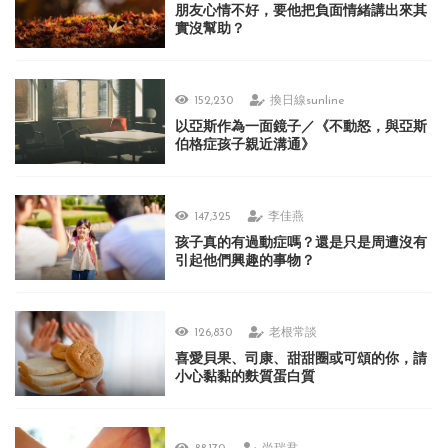
朋友心情不好，要他把負面情緒講出來其
實沒幫助？
152,230
換日線sunline
以亞斯作為一面鏡子／《不動怒，與亞斯
伯格症孩子親近溝通》
147,325
李佳燕
孩子真的有過動症嗎？還是只是周遭沒有
引起他們興趣的事物？
126,830
老根常談
喜愛貝果、司康、甜甜圈或可頌的你，請
小心黏黏的麩質蛋白質