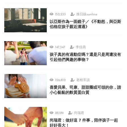
152,233
換日線sunline
以亞斯作為一面鏡子／《不動怒，與亞斯
伯格症孩子親近溝通》
147,347
李佳燕
孩子真的有過動症嗎？還是只是周遭沒有
引起他們興趣的事物？
126,832
老根常談
喜愛貝果、司康、甜甜圈或可頌的你，請
小心黏黏的麩質蛋白質
88,189
尚瑞君
尚瑞君：做好這 7 件事，陪伴孩子一起
好好長大！