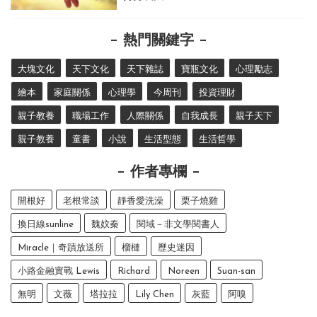
熱門關鍵字
大塊文化
天下文化
天下雜誌
寶瓶文化
心理勵志
繪本
家庭關係
心理學
今周刊
投資理財
親子教養
職場工作
人際關係
自我成長
親子天下
親子教養
童書
小說
生活型態
生活哲學
作者專欄
開根好
老根常談
靜香愛洗澡
栗子燒雞
換日線sunline
魏妏秦
閱域－非文學閱書人
Miracle｜奇蹟放送所
榴槤
歷史迷因
小路金融實戰 Lewis
Richard
Noreen
Suan-san
無明
文薇
塔拉拉
Lily Chen
灰藍
阿嗅