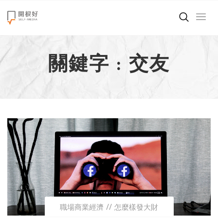
來點正能量
關鍵字 : 交友
世界在想什麼
創造美好生活
小孩不是噩夢
職場商業經濟
影片專區
關於我們
職場商業經濟
怎麼樣發大財