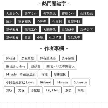
熱門關鍵字
大塊文化
天下文化
天下雜誌
寶瓶文化
心理勵志
繪本
家庭關係
心理學
今周刊
投資理財
親子教養
職場工作
人際關係
自我成長
親子天下
親子教養
童書
小說
生活型態
生活哲學
作者專欄
開根好
老根常談
靜香愛洗澡
栗子燒雞
換日線sunline
魏妏秦
閱域－非文學閱書人
Miracle｜奇蹟放送所
榴槤
歷史迷因
小路金融實戰 Lewis
Richard
Noreen
Suan-san
無明
文薇
塔拉拉
Lily Chen
灰藍
阿嗅