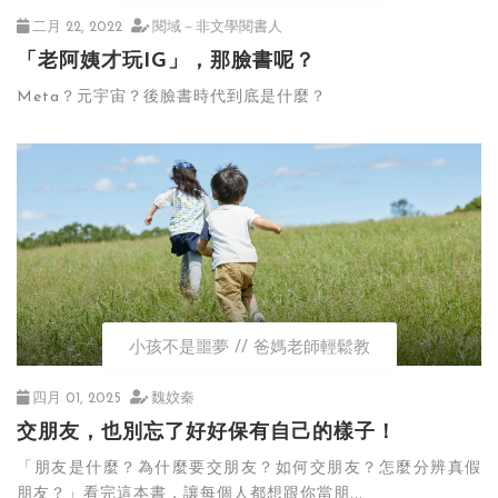
二月 22, 2022
閱域－非文學閱書人
「老阿姨才玩IG」，那臉書呢？
Meta？元宇宙？後臉書時代到底是什麼？
小孩不是噩夢
爸媽老師輕鬆教
四月 01, 2025
魏妏秦
交朋友，也別忘了好好保有自己的樣子！
「朋友是什麼？為什麼要交朋友？如何交朋友？怎麼分辨真假
朋友？」看完這本書，讓每個人都想跟你當朋...