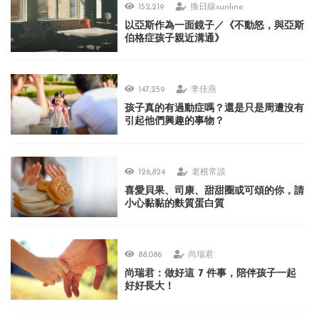
152,219
換日線sunline
以亞斯作為一面鏡子／《不動怒，與亞斯
伯格症孩子親近溝通》
147,259
李佳燕
孩子真的有過動症嗎？還是只是周遭沒有
引起他們興趣的事物？
126,824
老根常談
喜愛貝果、司康、甜甜圈或可頌的你，請
小心黏黏的麩質蛋白質
88,086
尚瑞君
尚瑞君：做好這 7 件事，陪伴孩子一起
好好長大！