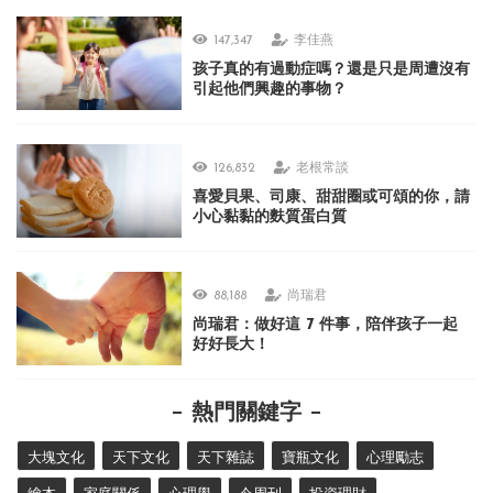
147,347
李佳燕
孩子真的有過動症嗎？還是只是周遭沒有
引起他們興趣的事物？
126,832
老根常談
喜愛貝果、司康、甜甜圈或可頌的你，請
小心黏黏的麩質蛋白質
88,188
尚瑞君
尚瑞君：做好這 7 件事，陪伴孩子一起
好好長大！
熱門關鍵字
大塊文化
天下文化
天下雜誌
寶瓶文化
心理勵志