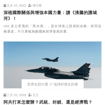
五月 05, 2025
傅元罄
深植國際關係與增強本國力量：讀《沸騰的護城
河》！
100 多公里寬的「黑水溝」，是全球海上貿易的命脈。然而這
條通道，不只乘載無數國家經濟發展的重...
世界在想什麼
地球村發生的事
三月 03, 2022
王立
阿共打來怎麼辦？武統、封鎖、還是經濟戰？