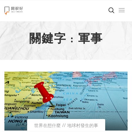
來點正能量
關鍵字 : 軍事
世界在想什麼
創造美好生活
小孩不是噩夢
職場商業經濟
影片專區
關於我們
世界在想什麼
地球村發生的事