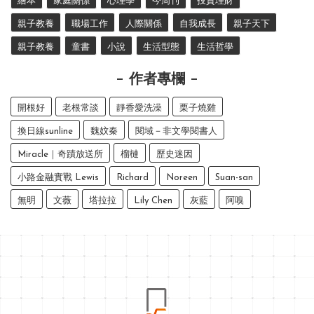
繪本
家庭關係
心理學
今周刊
投資理財
親子教養
職場工作
人際關係
自我成長
親子天下
親子教養
童書
小說
生活型態
生活哲學
作者專欄
開根好
老根常談
靜香愛洗澡
栗子燒雞
換日線sunline
魏妏秦
閱域－非文學閱書人
Miracle｜奇蹟放送所
榴槤
歷史迷因
小路金融實戰 Lewis
Richard
Noreen
Suan-san
無明
文薇
塔拉拉
Lily Chen
灰藍
阿嗅