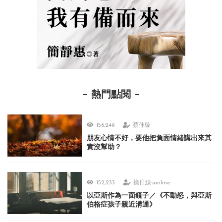
熱門點閱
156,249
蔡佳璇
朋友心情不好，要他把負面情緒講出來其
實沒幫助？
152,233
換日線sunline
以亞斯作為一面鏡子／《不動怒，與亞斯
伯格症孩子親近溝通》