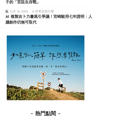
子的「宮廷生存戰」
七月 19, 2026
# 世界在想什麼
AI 複製吉卜力畫風引爭議！宮崎駿用七年證明：人
腦創作仍無可取代
熱門點閱