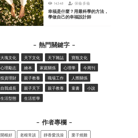
14,548
保倫·多倫
幸福是什麼？用最科學的方法，
學做自己的幸福設計師
熱門關鍵字
大塊文化
天下文化
天下雜誌
寶瓶文化
心理勵志
繪本
家庭關係
心理學
今周刊
投資理財
親子教養
職場工作
人際關係
自我成長
親子天下
親子教養
童書
小說
生活型態
生活哲學
作者專欄
開根好
老根常談
靜香愛洗澡
栗子燒雞