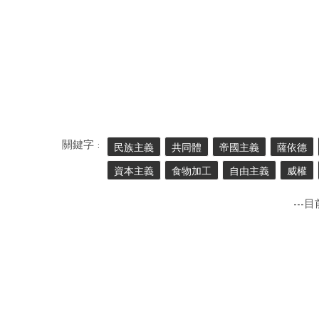
關鍵字 :
民族主義
共同體
帝國主義
薩依德
資本主義
食物加工
自由主義
威權
---