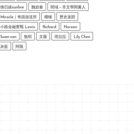
換日線sunline
魏妏秦
閱域－非文學閱書人
Miracle｜奇蹟放送所
榴槤
歷史迷因
小路金融實戰 Lewis
Richard
Noreen
Suan-san
無明
文薇
塔拉拉
Lily Chen
灰藍
阿嗅