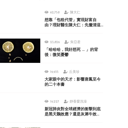
62,758
陳大仁
想靠「包租代管」實現財富自
由？理財醫生陳大仁：先釐清這
3 個盲點
23,826
朱亞君
「哈哈哈，我好想死 ... 」的背
後：微笑憂鬱
19,935
丘美珍
大家眼中的天才：影響唐鳳至今
的二十本書
19,227
靜香愛洗澡
新冠肺炎對全球經濟的衝擊到底
是黑天鵝效應？還是灰犀牛效
應？