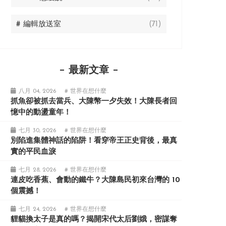
# 編輯放送室
(71)
最新文章
八月 04, 2026
# 世界在想什麼
抓魚卻被抓去當兵、大陳幣一夕失效！大陳長者回
憶中的動盪童年！
七月 30, 2026
# 世界在想什麼
別陷進集體神話的陷阱！看穿帝王正史背後，最真
實的平民血淚
七月 28, 2026
# 世界在想什麼
連皮吃香蕉、會動的鐵牛？大陳島民初來台灣的 10
個震撼！
七月 24, 2026
# 世界在想什麼
貍貓換太子是真的嗎？揭開宋代太后劉娥，密謀奪