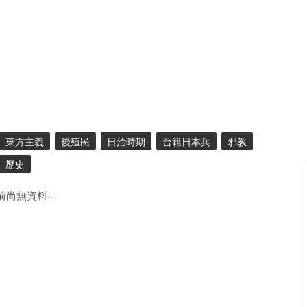
東方主義
後殖民
日治時期
台籍日本兵
邪教
歷史
目前尚無資料---