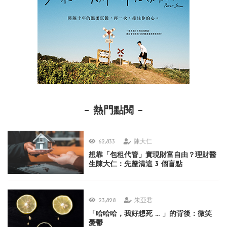
熱門點閱
62,833
陳大仁
想靠「包租代管」實現財富自由？理財醫
生陳大仁：先釐清這 3 個盲點
23,828
朱亞君
「哈哈哈，我好想死 ... 」的背後：微笑
憂鬱