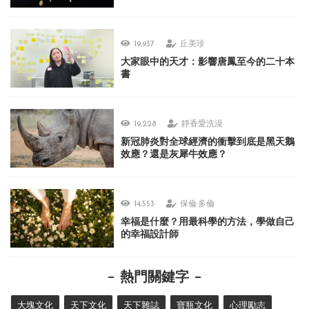
19,937
丘美珍
大家眼中的天才：影響唐鳳至今的二十本
書
19,228
靜香愛洗澡
新冠肺炎對全球經濟的衝擊到底是黑天鵝
效應？還是灰犀牛效應？
14,553
保倫·多倫
幸福是什麼？用最科學的方法，學做自己
的幸福設計師
熱門關鍵字
大塊文化
天下文化
天下雜誌
寶瓶文化
心理勵志