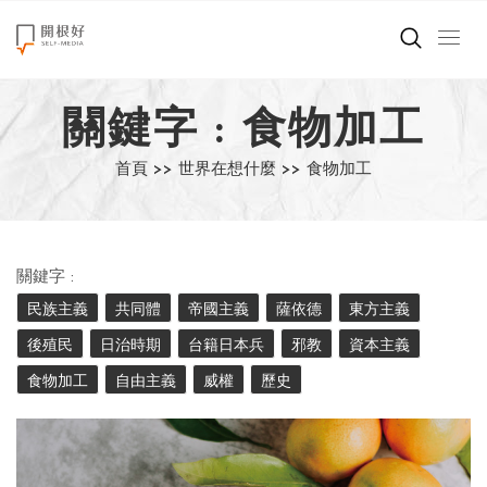
來點正能量
關鍵字 : 食物加工
世界在想什麼
首頁 >>
世界在想什麼 >>
食物加工
創造美好生活
小孩不是噩夢
關鍵字 :
職場商業經濟
民族主義
共同體
帝國主義
薩依德
東方主義
後殖民
日治時期
台籍日本兵
邪教
資本主義
影片專區
食物加工
自由主義
威權
歷史
關於我們