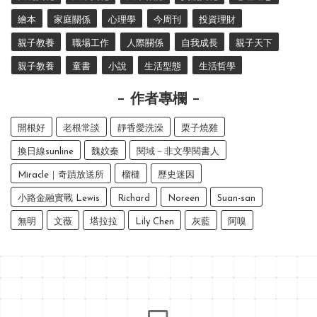
繪本
家庭關係
心理學
今周刊
投資理財
親子教養
職場工作
人際關係
自我成長
親子天下
親子教養
童書
小說
生活型態
生活哲學
作者專欄
開根好
老根常談
靜香愛洗澡
栗子燒雞
換日線sunline
魏妏秦
閱域－非文學閱書人
Miracle｜奇蹟放送所
榴槤
歷史迷因
小路金融實戰 Lewis
Richard
Noreen
Suan-san
無明
文薇
塔拉拉
Lily Chen
灰藍
阿嗅