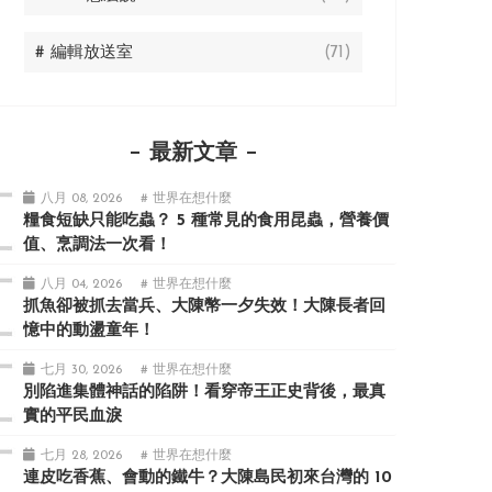
# 編輯放送室
(71)
最新文章
八月 08, 2026
# 世界在想什麼
糧食短缺只能吃蟲？ 5 種常見的食用昆蟲，營養價
值、烹調法一次看！
八月 04, 2026
# 世界在想什麼
抓魚卻被抓去當兵、大陳幣一夕失效！大陳長者回
憶中的動盪童年！
七月 30, 2026
# 世界在想什麼
別陷進集體神話的陷阱！看穿帝王正史背後，最真
實的平民血淚
七月 28, 2026
# 世界在想什麼
連皮吃香蕉、會動的鐵牛？大陳島民初來台灣的 10