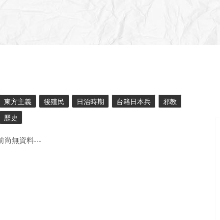
東方主義
後殖民
日治時期
台籍日本兵
邪教
歷史
目前尚無資料---