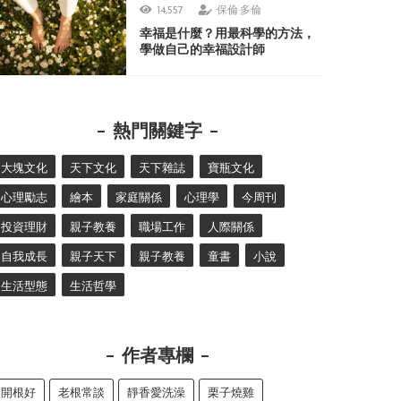
14,557
保倫·多倫
幸福是什麼？用最科學的方法，
學做自己的幸福設計師
熱門關鍵字
大塊文化
天下文化
天下雜誌
寶瓶文化
心理勵志
繪本
家庭關係
心理學
今周刊
投資理財
親子教養
職場工作
人際關係
自我成長
親子天下
親子教養
童書
小說
生活型態
生活哲學
作者專欄
開根好
老根常談
靜香愛洗澡
栗子燒雞