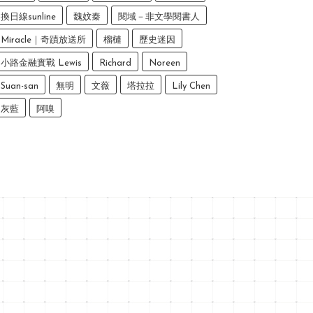
換日線sunline
魏妏秦
閱域－非文學閱書人
Miracle｜奇蹟放送所
榴槤
歷史迷因
小路金融實戰 Lewis
Richard
Noreen
Suan-san
無明
文薇
塔拉拉
Lily Chen
灰藍
阿嗅