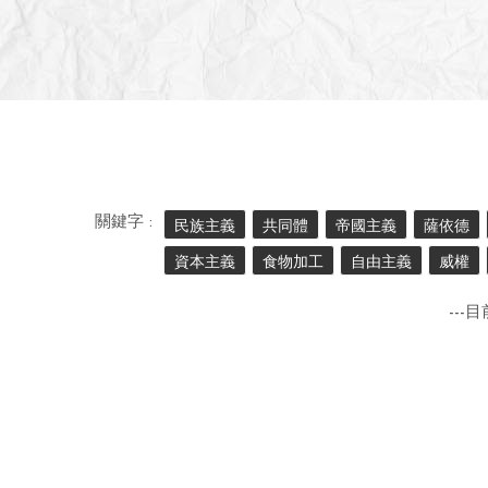
關鍵字 :
民族主義
共同體
帝國主義
薩依德
資本主義
食物加工
自由主義
威權
---