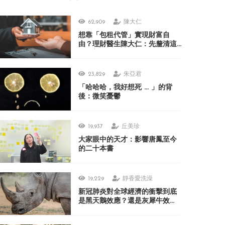
62,909
陳大仁
想靠「包租代管」實現財富自
由？理財醫生陳大仁：先釐清這
3 個盲點
23,829
朱亞君
「哈哈哈，我好想死 ... 」的背
後：微笑憂鬱
19,937
丘美珍
大家眼中的天才：影響唐鳳至今
的二十本書
19,229
靜香愛洗澡
新冠肺炎對全球經濟的衝擊到底
是黑天鵝效應？還是灰犀牛效
應？