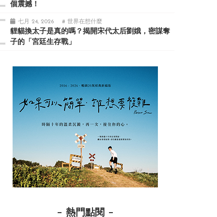
個震撼！
七月 24, 2026
# 世界在想什麼
貍貓換太子是真的嗎？揭開宋代太后劉娥，密謀奪
子的「宮廷生存戰」
熱門點閱