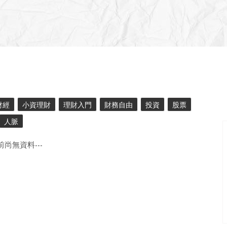
財經
小資理財
理財入門
財務自由
投資
股票
人脈
目前尚無資料---