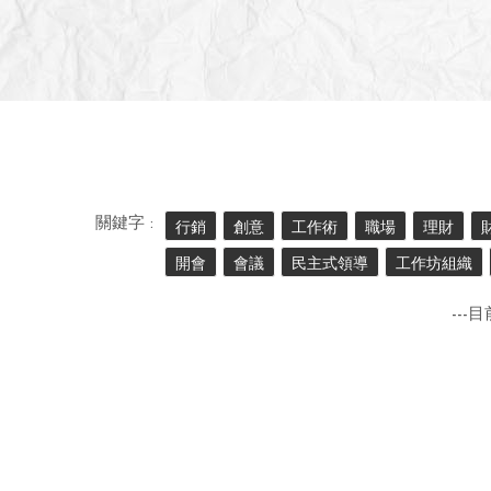
關鍵字 :
行銷
創意
工作術
職場
理財
開會
會議
民主式領導
工作坊組織
---