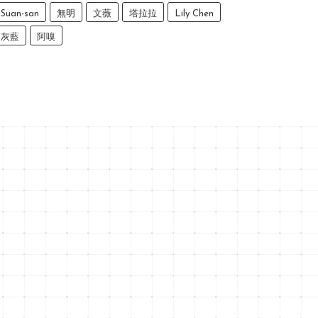
Suan-san
無明
文薇
塔拉拉
Lily Chen
灰藍
阿嗅