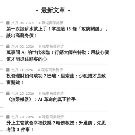
最新文章
八月 06, 2026
# 職場商業經濟
第一次談薪水就上手！掌握這 15 條「攻防關鍵」，
談出高薪身價！
八月 02, 2026
# 職場商業經濟
萬事問 AI 的世代來臨！行銷大師科特勒：用核心價
值才能抓住顧客的心
七月 21, 2026
# 職場商業經濟
投資理財如何成功？巴瑞・里索茲：少犯錯才是致
富關鍵！
七月 20, 2026
# 職場商業經濟
《無限機器》：AI 革命的真正推手
七月 20, 2026
# 職場商業經濟
升上主管就會幸福快樂？哈佛教授：升遷前，先思
考這 3 件事！