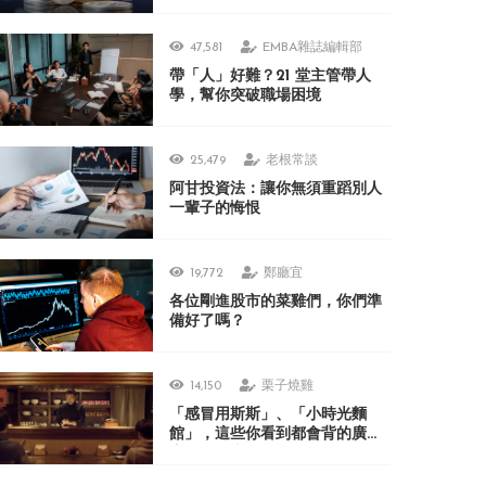
47,581
EMBA雜誌編輯部
帶「人」好難？21 堂主管帶人
學，幫你突破職場困境
25,479
老根常談
阿甘投資法：讓你無須重蹈別人
一輩子的悔恨
19,772
鄭廳宜
各位剛進股市的菜雞們，你們準
備好了嗎？
14,150
栗子燒雞
「感冒用斯斯」、「小時光麵
館」，這些你看到都會背的廣
告，在日本人眼裡居然很不可思
議？