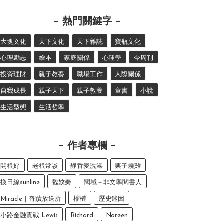
熱門關鍵字
大塊文化
天下文化
天下雜誌
寶瓶文化
心理勵志
繪本
家庭關係
心理學
今周刊
投資理財
親子教養
職場工作
人際關係
自我成長
親子天下
親子教養
童書
小說
生活型態
生活哲學
作者專欄
開根好
老根常談
靜香愛洗澡
栗子燒雞
換日線sunline
魏妏秦
閱域－非文學閱書人
Miracle｜奇蹟放送所
榴槤
歷史迷因
小路金融實戰 Lewis
Richard
Noreen