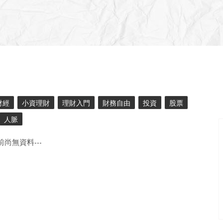
財經
小資理財
理財入門
財務自由
投資
股票
人脈
目前尚無資料---