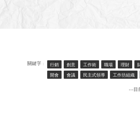
關鍵字 :
行銷
創意
工作術
職場
理財
開會
會議
民主式領導
工作坊組織
---