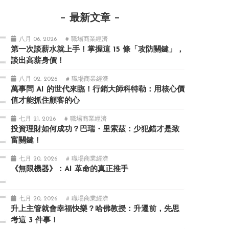
最新文章
八月 06, 2026
# 職場商業經濟
第一次談薪水就上手！掌握這 15 條「攻防關鍵」，
談出高薪身價！
八月 02, 2026
# 職場商業經濟
萬事問 AI 的世代來臨！行銷大師科特勒：用核心價
值才能抓住顧客的心
七月 21, 2026
# 職場商業經濟
投資理財如何成功？巴瑞・里索茲：少犯錯才是致
富關鍵！
七月 20, 2026
# 職場商業經濟
《無限機器》：AI 革命的真正推手
七月 20, 2026
# 職場商業經濟
升上主管就會幸福快樂？哈佛教授：升遷前，先思
考這 3 件事！