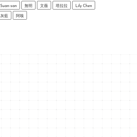
Suan-san
無明
文薇
塔拉拉
Lily Chen
灰藍
阿嗅