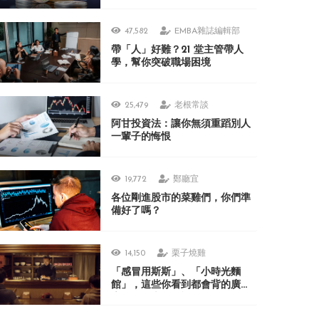
47,582
EMBA雜誌編輯部
帶「人」好難？21 堂主管帶人
學，幫你突破職場困境
25,479
老根常談
阿甘投資法：讓你無須重蹈別人
一輩子的悔恨
19,772
鄭廳宜
各位剛進股市的菜雞們，你們準
備好了嗎？
14,150
栗子燒雞
「感冒用斯斯」、「小時光麵
館」，這些你看到都會背的廣
告，在日本人眼裡居然很不可思
議？