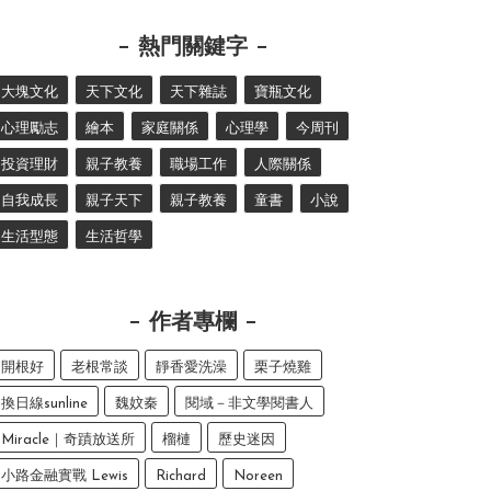
熱門關鍵字
大塊文化
天下文化
天下雜誌
寶瓶文化
心理勵志
繪本
家庭關係
心理學
今周刊
投資理財
親子教養
職場工作
人際關係
自我成長
親子天下
親子教養
童書
小說
生活型態
生活哲學
作者專欄
開根好
老根常談
靜香愛洗澡
栗子燒雞
換日線sunline
魏妏秦
閱域－非文學閱書人
Miracle｜奇蹟放送所
榴槤
歷史迷因
小路金融實戰 Lewis
Richard
Noreen