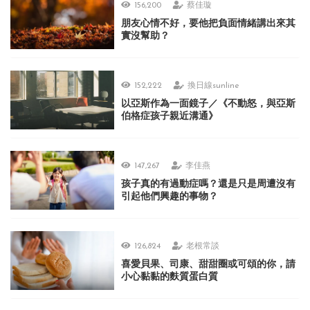
156,200
蔡佳璇
朋友心情不好，要他把負面情緒講出來其
實沒幫助？
152,222
換日線sunline
以亞斯作為一面鏡子／《不動怒，與亞斯
伯格症孩子親近溝通》
147,267
李佳燕
孩子真的有過動症嗎？還是只是周遭沒有
引起他們興趣的事物？
126,824
老根常談
喜愛貝果、司康、甜甜圈或可頌的你，請
小心黏黏的麩質蛋白質