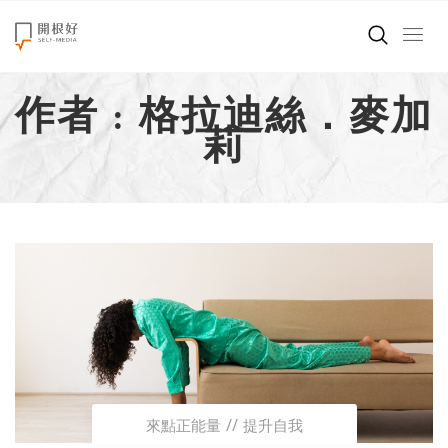
來點正能量
作者 : 格拉迪絲．麥加
世界在想什麼
莉
創造美好生活
小孩不是噩夢
職場商業經濟
影片專區
關於我們
來點正能量
提升自我