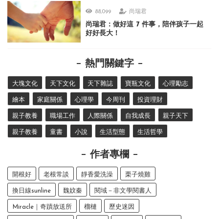
88,099
尚瑞君
尚瑞君：做好這 7 件事，陪伴孩子一起
好好長大！
熱門關鍵字
大塊文化
天下文化
天下雜誌
寶瓶文化
心理勵志
繪本
家庭關係
心理學
今周刊
投資理財
親子教養
職場工作
人際關係
自我成長
親子天下
親子教養
童書
小說
生活型態
生活哲學
作者專欄
開根好
老根常談
靜香愛洗澡
栗子燒雞
換日線sunline
魏妏秦
閱域－非文學閱書人
Miracle｜奇蹟放送所
榴槤
歷史迷因