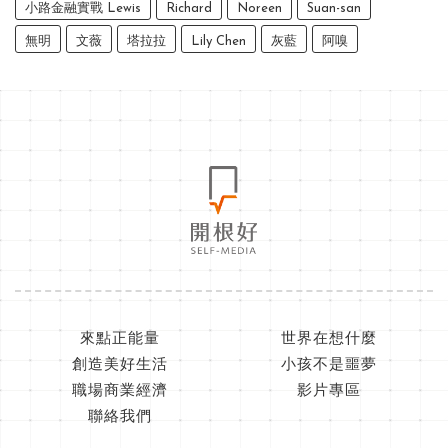
小路金融實戰 Lewis
Richard
Noreen
Suan-san
無明
文薇
塔拉拉
Lily Chen
灰藍
阿嗅
來點正能量
世界在想什麼
創造美好生活
小孩不是噩夢
職場商業經濟
影片專區
聯絡我們