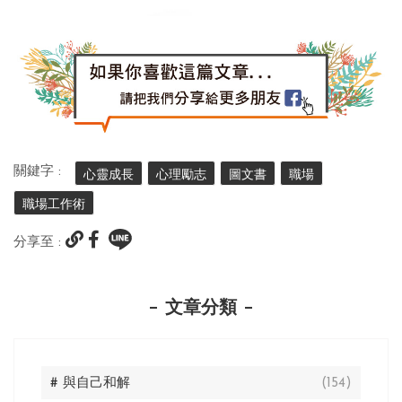
關鍵字 :
心靈成長
心理勵志
圖文書
職場
職場工作術
分享至 :
文章分類
# 與自己和解
(154)