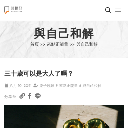
來點正能量
與自己和解
世界在想什麼
首頁 >>
來點正能量 >>
與自己和解
創造美好生活
小孩不是噩夢
三十歲可以是大人了嗎？
職場商業經濟
八月 10, 2021
栗子燒雞
# 來點正能量
# 與自己和解
影片專區
分享至 :
關於我們