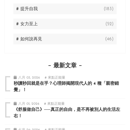
# 提升自我
(183)
# 女力至上
(52)
# 如何說再見
(46)
最新文章
八月 03, 2026
# 來點正能量
秒讀秒回就是在乎？心理師揭開現代人的 4 種「親密錯
覺」！
八月 01, 2026
# 來點正能量
《舒服做自己》──真正的自由，是不再被別人的生活左
右！
七月 29, 2026
# 來點正能量