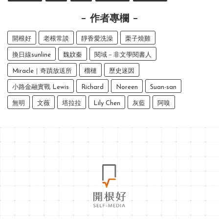
作者專欄
開根好
老根常談
靜香愛洗澡
栗子燒雞
換日線sunline
魏妏秦
閱域－非文學閱書人
Miracle｜奇蹟放送所
榴槤
歷史迷因
小路金融實戰 Lewis
Richard
Noreen
Suan-san
無明
文薇
塔拉拉
Lily Chen
灰藍
阿嗅