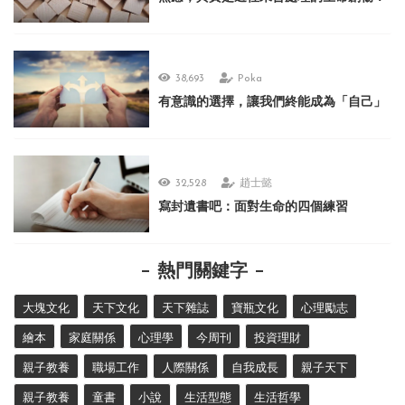
38,693
Poka
有意識的選擇，讓我們終能成為「自己」
32,528
趙士懿
寫封遺書吧：面對生命的四個練習
熱門關鍵字
大塊文化
天下文化
天下雜誌
寶瓶文化
心理勵志
繪本
家庭關係
心理學
今周刊
投資理財
親子教養
職場工作
人際關係
自我成長
親子天下
親子教養
童書
小說
生活型態
生活哲學