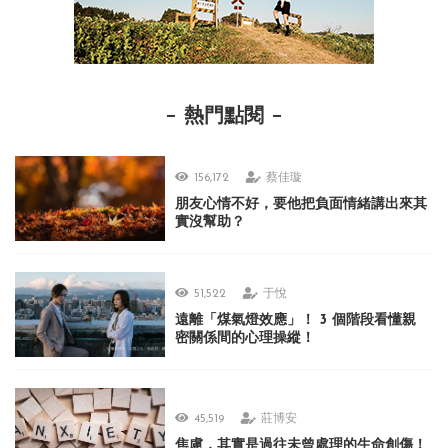
熱門點閱
156,172
蔡佳璇
朋友心情不好，要他把負面情緒講出來其
實沒幫助？
51,522
于悅
遠離「煤氣燈效應」！ 3 個階段看懂親
密關係間的心理操縱！
45,519
莊博安
焦慮，其實是過往未曾處理的生命創傷！