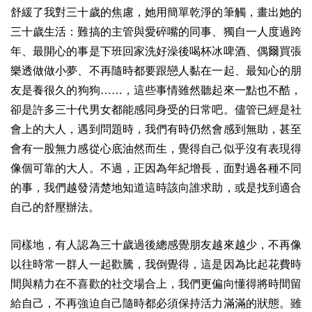
舒緩了我對三十歲的焦慮，
她用簡單乾淨的筆觸，畫出她的
三十歲生活：難搞的主管與愛碎嘴的同事、獨自一人度過跨
年、最開心的事是下班回家洗好澡後喝杯冰啤酒、偶爾買張
樂透做做小夢、不再隨時都要跟戀人黏在一起、最知心的朋
友是養很久的狗狗……，這些事情雖然聽起來一點也不酷，
卻是許多三十代男女都能感同身受的日常吧。儘管已經是社
會上的大人，遇到問題時，我們有時仍然會感到無助，甚至
會有一股無力感從心底油然而生，覺得自己似乎沒有表現得
像個可靠的大人。不過，正因為年紀增長，面對過各種不同
的事，我們越發清楚地知道這時該向誰求助，或是找到適合
自己的舒壓辦法。
同樣地，有人認為三十歲過後總感覺朋友越來越少，不再像
以往時常一群人一起歡騰，我倒覺得，這是因為比起花費時
間與精力在不喜歡的社交場合上，我們更偏向懂得將時間留
給自己，不再強迫自己隨時都必須保持活力滿滿的狀態。雖