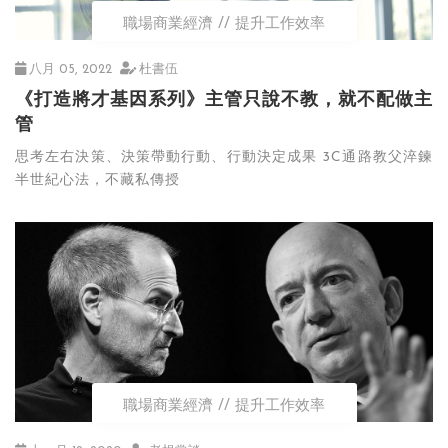
職場商業經濟
提升工作效率
八月 05, 2022
杜書伍
《打造將才基因系列》主管只說不教，就不配做主
管
思考左右決策、決策帶動行動、行動決定成果 3C通路教父淬鍊
半世紀心法，不藏私傳授
職場商業經濟
提升工作效率