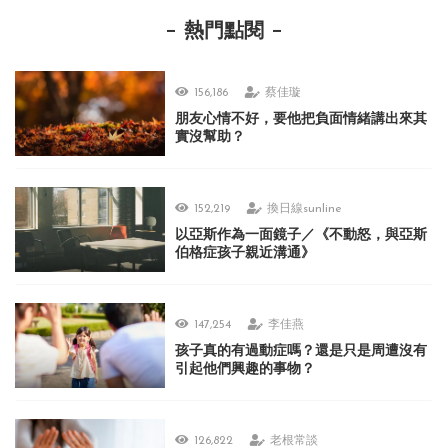
熱門點閱
156,186
蔡佳璇
朋友心情不好，要他把負面情緒講出來其
實沒幫助？
152,219
換日線sunline
以亞斯作為一面鏡子／《不動怒，與亞斯
伯格症孩子親近溝通》
147,254
李佳燕
孩子真的有過動症嗎？還是只是周遭沒有
引起他們興趣的事物？
126,822
老根常談