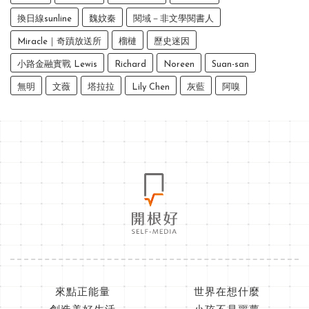
換日線sunline
魏妏秦
閱域－非文學閱書人
Miracle｜奇蹟放送所
榴槤
歷史迷因
小路金融實戰 Lewis
Richard
Noreen
Suan-san
無明
文薇
塔拉拉
Lily Chen
灰藍
阿嗅
來點正能量
世界在想什麼