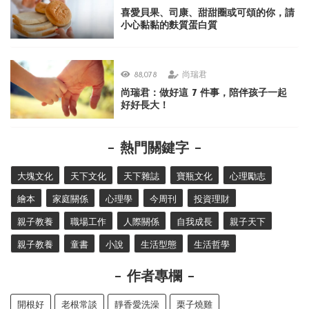
喜愛貝果、司康、甜甜圈或可頌的你，請
小心黏黏的麩質蛋白質
88,078
尚瑞君
尚瑞君：做好這 7 件事，陪伴孩子一起
好好長大！
熱門關鍵字
大塊文化
天下文化
天下雜誌
寶瓶文化
心理勵志
繪本
家庭關係
心理學
今周刊
投資理財
親子教養
職場工作
人際關係
自我成長
親子天下
親子教養
童書
小說
生活型態
生活哲學
作者專欄
開根好
老根常談
靜香愛洗澡
栗子燒雞