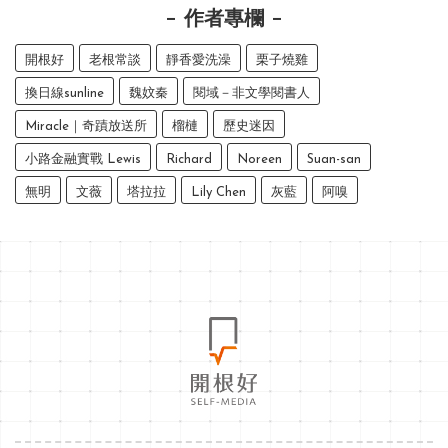
作者專欄
開根好
老根常談
靜香愛洗澡
栗子燒雞
換日線sunline
魏妏秦
閱域－非文學閱書人
Miracle｜奇蹟放送所
榴槤
歷史迷因
小路金融實戰 Lewis
Richard
Noreen
Suan-san
無明
文薇
塔拉拉
Lily Chen
灰藍
阿嗅