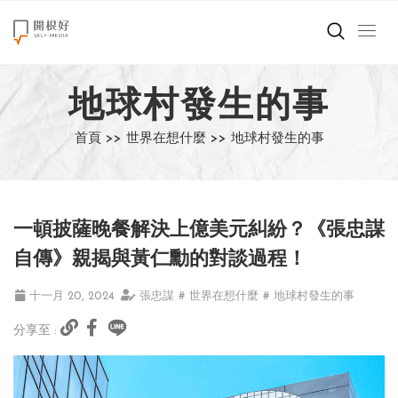
來點正能量
地球村發生的事
世界在想什麼
首頁 >>
世界在想什麼 >>
地球村發生的事
創造美好生活
小孩不是噩夢
一頓披薩晚餐解決上億美元糾紛？《張忠謀
職場商業經濟
自傳》親揭與黃仁勳的對談過程！
影片專區
十一月 20, 2024
張忠謀
# 世界在想什麼
# 地球村發生的事
分享至 :
關於我們