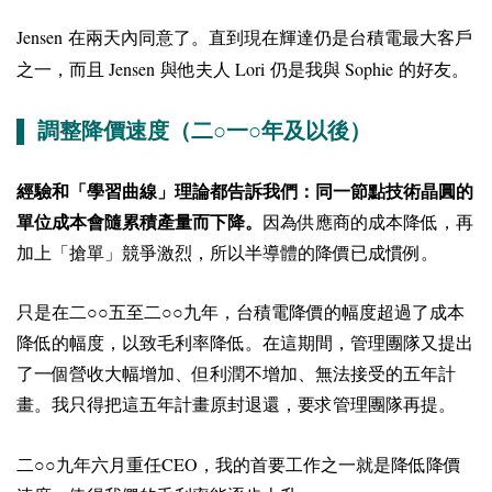
Jensen
在兩天內同意了。直到現在輝達仍是台積電最大客戶
Jensen
Lori
Sophie
之一，而且
與他夫人
仍是我與
的好友。
▌ 調整降價速度（二○一○年及以後）
經驗和「學習曲線」理論都告訴我們：同一節點技術晶圓的
單位成本會隨累積產量而下降。
因為供應商的成本降低，再
加上「搶單」競爭激烈，所以半導體的降價已成慣例。
只是在二○○五至二○○九年，台積電降價的幅度超過了成本
降低的幅度，以致毛利率降低。在這期間，管理團隊又提出
了一個營收大幅增加、但利潤不增加、無法接受的五年計
畫。我只得把這五年計畫原封退還，要求管理團隊再提。
CEO
二○○九年六月重任
，我的首要工作之一就是降低降價