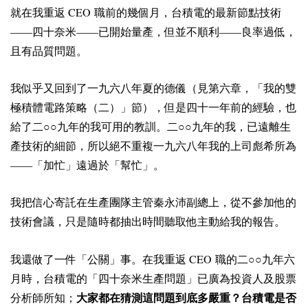
CEO
就在我重返
職前的幾個月，台積電的最新節點技術
——四十奈米——已開始量產，但並不順利——良率過低，
且有品質問題。
我似乎又回到了一九六八年夏的德儀（見第六章，「我的雙
極積體電路策略（二）」節），但是四十一年前的經驗，也
給了二○○九年的我可用的教訓。二○○九年的我，已遠離生
產技術的細節，所以絕不重複一九六八年我的上司彪希所為
——「加忙」遠過於「幫忙」。
我把信心寄託在生產團隊主管秦永沛副總上，從不參加他的
技術會議，只是隨時都抽出時間聽取他主動給我的報告。
CEO
我還做了一件「公關」事。在我重返
職的二○○九年六
月時，台積電的「四十奈米生產問題」已廣為投資人及股票
分析師所知；
大家都在猜測這問題到底多嚴重？台積電是否