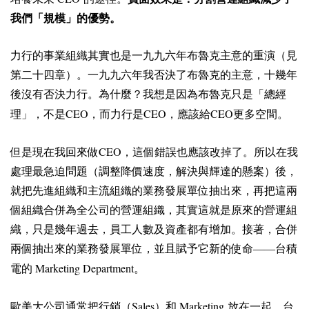
我們「規模」的優勢。
力行的事業組織其實也是一九九六年布魯克主意的重演（見
第二十四章）。一九九六年我否決了布魯克的主意，十幾年
後沒有否決力行。為什麼？我想是因為布魯克只是「總經
CEO
CEO
CEO
理」，不是
，而力行是
，應該給
更多空間。
CEO
但是現在我回來做
，這個錯誤也應該改掉了。所以在我
處理最急迫問題（調整降價速度，解決與輝達的懸案）後，
就把先進組織和主流組織的業務發展單位抽出來，再把這兩
個組織合併為全公司的營運組織，其實這就是原來的營運組
織，只是幾年過去，員工人數及資產都有增加。接著，合併
兩個抽出來的業務發展單位，並且賦予它新的使命——台積
Marketing Department
電的
。
Sales
Marketing
歐美大公司通常把行銷（
）和
放在一起。台