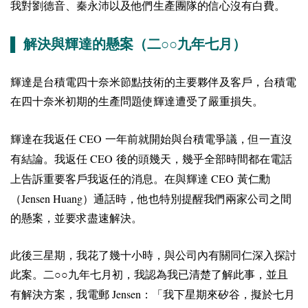
我對劉德音、秦永沛以及他們生產團隊的信心沒有白費。
▌ 解決與輝達的懸案（二○○九年七月）
輝達是台積電四十奈米節點技術的主要夥伴及客戶，台積電
在四十奈米初期的生產問題使輝達遭受了嚴重損失。
CEO
輝達在我返任
一年前就開始與台積電爭議，但一直沒
CEO
有結論。我返任
後的頭幾天，幾乎全部時間都在電話
CEO
上告訴重要客戶我返任的消息。在與輝達
黃仁勳
Jensen Huang
（
）通話時，他也特別提醒我們兩家公司之間
的懸案，並要求盡速解決。
此後三星期，我花了幾十小時，與公司內有關同仁深入探討
此案。二○○九年七月初，我認為我已清楚了解此事，並且
Jensen
有解決方案，我電郵
：「我下星期來矽谷，擬於七月