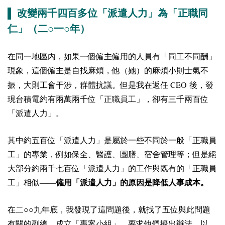
▌ 改變兩千四百多位「派遣人力」為「正職同
仁」（二○一○年）
在同一地區內，如果一個僱主僱用的人員有「同工不同酬」
現象，這個僱主是自找麻煩，他（她）的麻煩小則士氣不
CEO
振，大則工會干涉，群體抗議。但是我在返任
後，發
現台積電約有兩萬兩千位「正職員工」，卻有三千兩百位
「派遣人力」。
其中約五百位「派遣人力」是屬於一些不同於一般「正職員
工」的專業，例如保全、醫護、團膳、宿舍管理等；但是絕
大部分約兩千七百位「派遣人力」的工作與既有的「正職員
工」相似——
僱用「派遣人力」的原因是降低人事成本。
在二○○九年底，我發現了這問題後，就找了五位與此問題
有關的副總，成立「專案小組」，要求他們擬出辦法，以