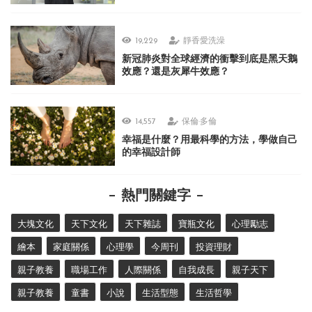
19,229
靜香愛洗澡
新冠肺炎對全球經濟的衝擊到底是黑天鵝
效應？還是灰犀牛效應？
14,557
保倫·多倫
幸福是什麼？用最科學的方法，學做自己
的幸福設計師
熱門關鍵字
大塊文化
天下文化
天下雜誌
寶瓶文化
心理勵志
繪本
家庭關係
心理學
今周刊
投資理財
親子教養
職場工作
人際關係
自我成長
親子天下
親子教養
童書
小說
生活型態
生活哲學