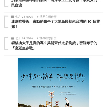
別陷進集體神話的陷阱！看穿帝王正史背後，最真實的平
民血淚
七月 28, 2026
# 世界在想什麼
連皮吃香蕉、會動的鐵牛？大陳島民初來台灣的 10 個震
撼！
七月 24, 2026
# 世界在想什麼
貍貓換太子是真的嗎？揭開宋代太后劉娥，密謀奪子的
「宮廷生存戰」