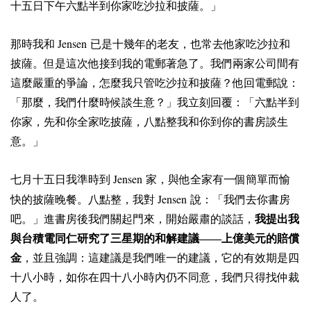
十五日下午六點半到你家吃沙拉和披薩。」
Jensen
那時我和
已是十幾年的老友，也常去他家吃沙拉和
披薩。但是這次他接到我的電郵著急了。我們兩家公司間有
這麼嚴重的爭論，怎麼我只管吃沙拉和披薩？他回電郵說：
「那麼，我們什麼時候談生意？」我立刻回覆：「六點半到
你家，先和你全家吃披薩，八點整我和你到你的書房談生
意。」
Jensen
七月十五日我準時到
家，與他全家有一個簡單而愉
Jensen
快的披薩晚餐。八點整，我對
說：「我們去你書房
吧。」進書房後我們關起門來，開始嚴肅的談話，
我提出我
與台積電同仁研究了三星期的和解建議——上億美元的賠償
金
，並且強調：這建議是我們唯一的建議，它的有效期是四
十八小時，如你在四十八小時內仍不同意，我們只得找仲裁
人了。