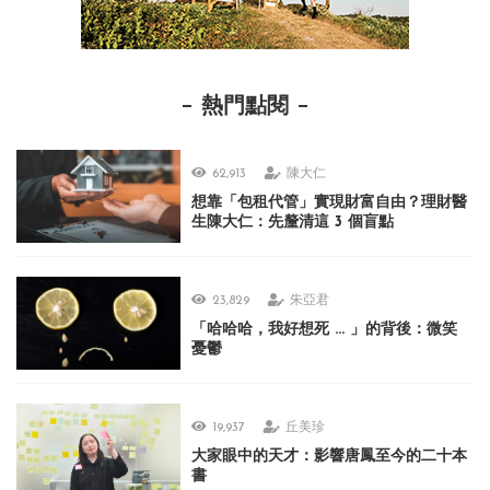
熱門點閱
62,913
陳大仁
想靠「包租代管」實現財富自由？理財醫
生陳大仁：先釐清這 3 個盲點
23,829
朱亞君
「哈哈哈，我好想死 ... 」的背後：微笑
憂鬱
19,937
丘美珍
大家眼中的天才：影響唐鳳至今的二十本
書