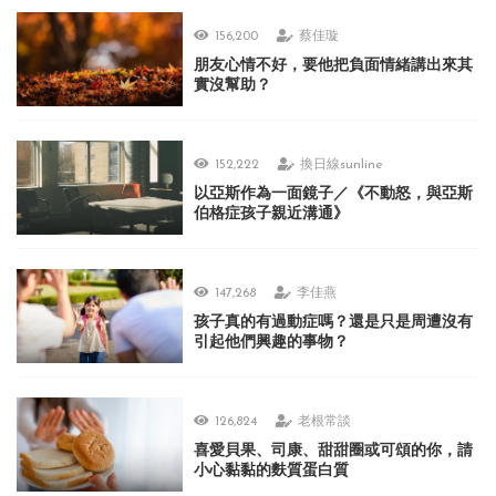
156,200
蔡佳璇
朋友心情不好，要他把負面情緒講出來其
實沒幫助？
152,222
換日線sunline
以亞斯作為一面鏡子／《不動怒，與亞斯
伯格症孩子親近溝通》
147,268
李佳燕
孩子真的有過動症嗎？還是只是周遭沒有
引起他們興趣的事物？
126,824
老根常談
喜愛貝果、司康、甜甜圈或可頌的你，請
小心黏黏的麩質蛋白質