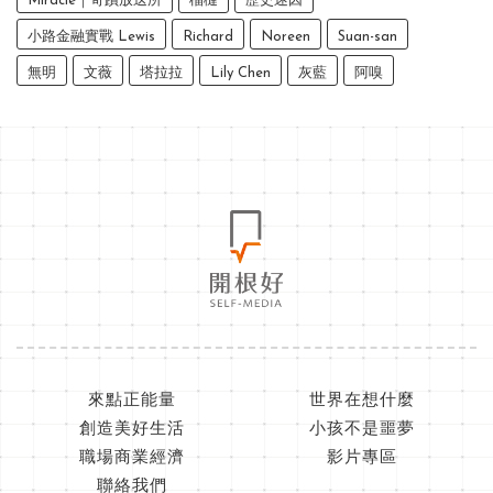
Miracle｜奇蹟放送所
榴槤
歷史迷因
小路金融實戰 Lewis
Richard
Noreen
Suan-san
無明
文薇
塔拉拉
Lily Chen
灰藍
阿嗅
來點正能量
世界在想什麼
創造美好生活
小孩不是噩夢
職場商業經濟
影片專區
聯絡我們