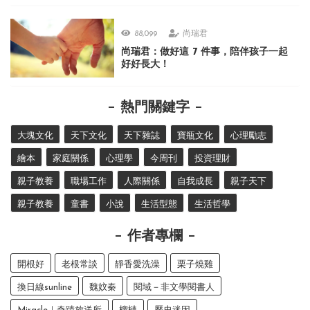
88,099
尚瑞君
尚瑞君：做好這 7 件事，陪伴孩子一起
好好長大！
熱門關鍵字
大塊文化
天下文化
天下雜誌
寶瓶文化
心理勵志
繪本
家庭關係
心理學
今周刊
投資理財
親子教養
職場工作
人際關係
自我成長
親子天下
親子教養
童書
小說
生活型態
生活哲學
作者專欄
開根好
老根常談
靜香愛洗澡
栗子燒雞
換日線sunline
魏妏秦
閱域－非文學閱書人