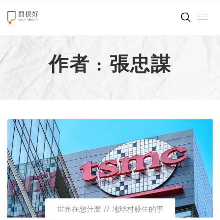
來點正能量
作者 : 張忠謀
世界在想什麼
創造美好生活
小孩不是噩夢
職場商業經濟
影片專區
關於我們
世界在想什麼
地球村發生的事