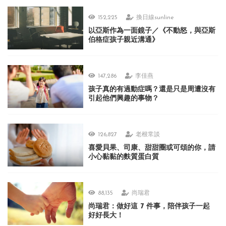
152,225
換日線sunline
以亞斯作為一面鏡子／《不動怒，與亞斯
伯格症孩子親近溝通》
147,286
李佳燕
孩子真的有過動症嗎？還是只是周遭沒有
引起他們興趣的事物？
126,827
老根常談
喜愛貝果、司康、甜甜圈或可頌的你，請
小心黏黏的麩質蛋白質
88,135
尚瑞君
尚瑞君：做好這 7 件事，陪伴孩子一起
好好長大！