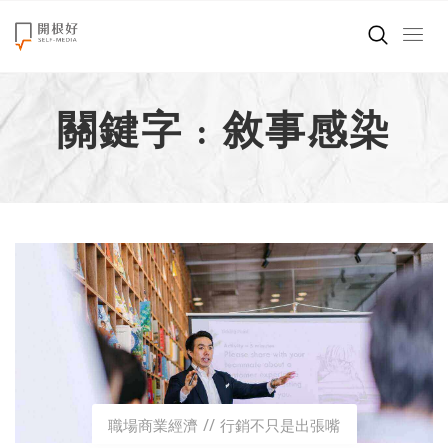
來點正能量
關鍵字 : 敘事感染
世界在想什麼
創造美好生活
小孩不是噩夢
職場商業經濟
影片專區
關於我們
職場商業經濟
行銷不只是出張嘴