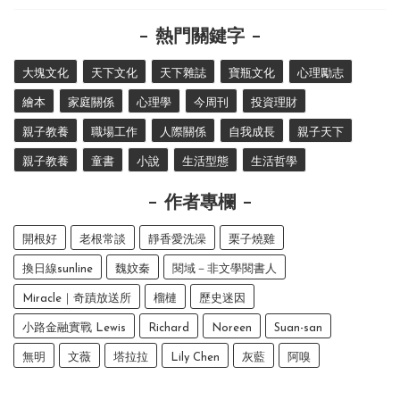
熱門關鍵字
大塊文化
天下文化
天下雜誌
寶瓶文化
心理勵志
繪本
家庭關係
心理學
今周刊
投資理財
親子教養
職場工作
人際關係
自我成長
親子天下
親子教養
童書
小說
生活型態
生活哲學
作者專欄
開根好
老根常談
靜香愛洗澡
栗子燒雞
換日線sunline
魏妏秦
閱域－非文學閱書人
Miracle｜奇蹟放送所
榴槤
歷史迷因
小路金融實戰 Lewis
Richard
Noreen
Suan-san
無明
文薇
塔拉拉
Lily Chen
灰藍
阿嗅