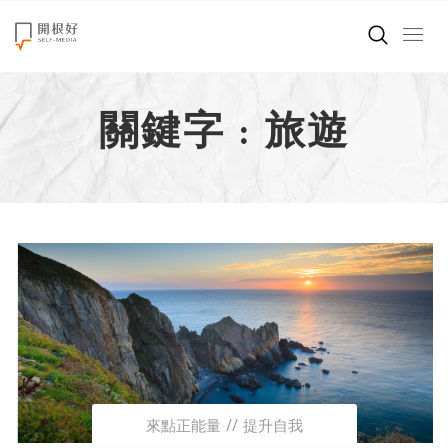
來點正能量
關鍵字 : 旅遊
世界在想什麼
創造美好生活
小孩不是噩夢
職場商業經濟
影片專區
關於我們
來點正能量
提升自我