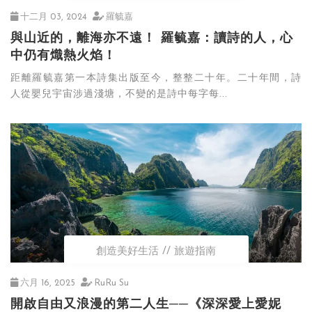
十二月 03, 2024
羅毓嘉
與山近的，離海亦不遠！ 羅毓嘉：讀詩的人，心
中仍有熾熱火焰！
距離羅毓嘉第一本詩集出版至今，整整二十年。二十年間，詩
人從嬰兒宇宙涉過淺塘，不變的是詩中每字每...
創造美好生活
旅遊指南
六月 16, 2025
RuRu Su
開啟自由又浪漫的第二人生──《深深愛上愛妮