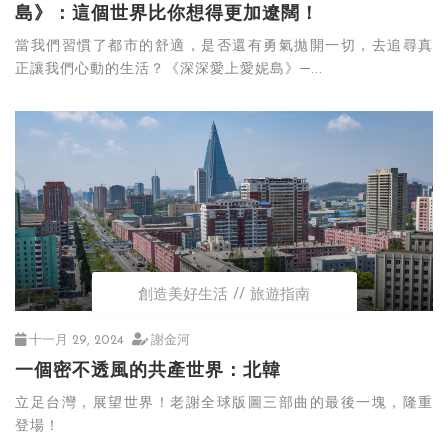
島》：這個世界比你想得更加遼闊！
當我們習慣了都市的舒適，是否還有勇氣拋開一切，去追尋真
正讓我們心動的生活？《深深愛上愛妮島》─...
創造美好生活
旅遊指南
十一月 29, 2024
謝金河
一個密不透風的共產世界：北韓
立足台灣，展望世界！老謝全球版圖三部曲的最後一塊，隆重
登場！