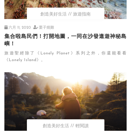
創造美好生活
旅遊指南
六月 11, 2020
栗子燒雞
集合啦島民們！打開地圖，一同在沙發遨遊神秘島
嶼！
旅遊聖經除了《Lonely Planet》系列之外，你還能看看
《Lonely Island》。
創造美好生活
輕閱讀