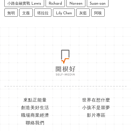
小路金融實戰 Lewis
Richard
Noreen
Suan-san
無明
文薇
塔拉拉
Lily Chen
灰藍
阿嗅
來點正能量
世界在想什麼
創造美好生活
小孩不是噩夢
職場商業經濟
影片專區
聯絡我們