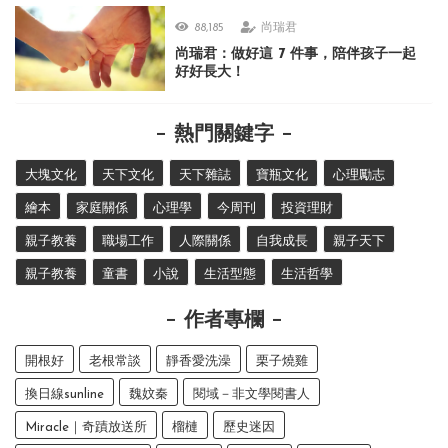
88,185
尚瑞君
尚瑞君：做好這 7 件事，陪伴孩子一起
好好長大！
熱門關鍵字
大塊文化
天下文化
天下雜誌
寶瓶文化
心理勵志
繪本
家庭關係
心理學
今周刊
投資理財
親子教養
職場工作
人際關係
自我成長
親子天下
親子教養
童書
小說
生活型態
生活哲學
作者專欄
開根好
老根常談
靜香愛洗澡
栗子燒雞
換日線sunline
魏妏秦
閱域－非文學閱書人
Miracle｜奇蹟放送所
榴槤
歷史迷因