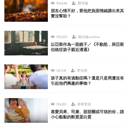
156,249
蔡佳璇
朋友心情不好，要他把負面情緒講出來其
實沒幫助？
152,233
換日線sunline
以亞斯作為一面鏡子／《不動怒，與亞斯
伯格症孩子親近溝通》
147,341
李佳燕
孩子真的有過動症嗎？還是只是周遭沒有
引起他們興趣的事物？
126,831
老根常談
喜愛貝果、司康、甜甜圈或可頌的你，請
小心黏黏的麩質蛋白質