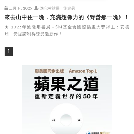
二月 14, 2025
進化村站長 施定男
來去山中住一晚，充滿想像力的《野營那一晚》！
★ 2023年波隆那書展－SM基金會國際插畫大獎得主：安德
烈．安提諾利得獎受邀新作！
1