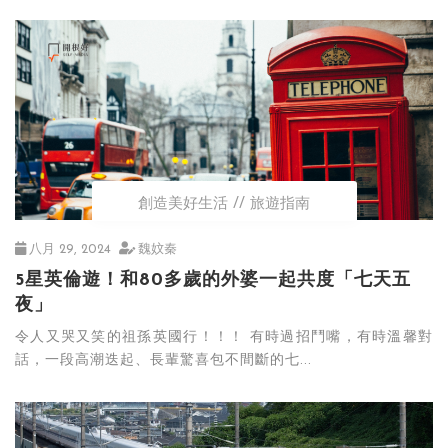
創造美好生活
旅遊指南
八月 29, 2024
魏妏秦
5星英倫遊！和80多歲的外婆一起共度「七天五
夜」
令人又哭又笑的祖孫英國行！！！ 有時過招鬥嘴，有時溫馨對
話，一段高潮迭起、長輩驚喜包不間斷的七...