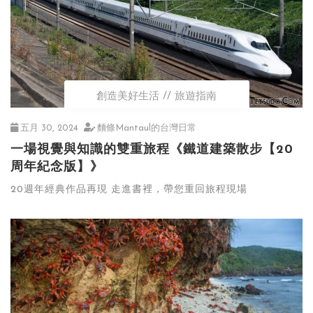
創造美好生活
旅遊指南
五月 30, 2024
麵條Mantaul的台灣日常
一場視覺與知識的雙重旅程《鐵道建築散步【20
周年紀念版】》
20週年經典作品再現 走進書裡，帶您重回旅程現場