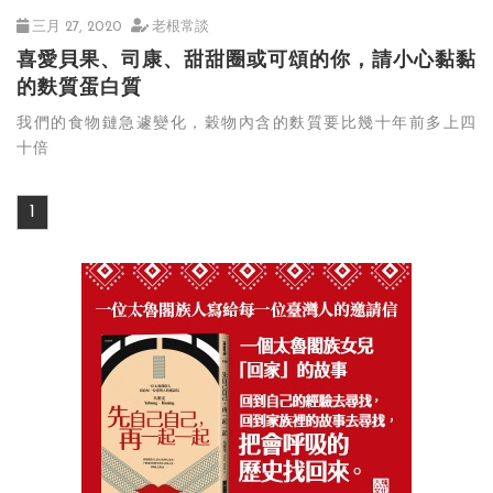
三月 27, 2020
老根常談
喜愛貝果、司康、甜甜圈或可頌的你，請小心黏黏
的麩質蛋白質
我們的食物鏈急遽變化，穀物內含的麩質要比幾十年前多上四
十倍
1