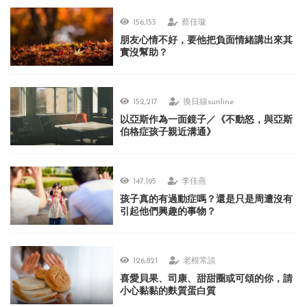
156,153
蔡佳璇
朋友心情不好，要他把負面情緒講出來其
實沒幫助？
152,217
換日線sunline
以亞斯作為一面鏡子／《不動怒，與亞斯
伯格症孩子親近溝通》
147,195
李佳燕
孩子真的有過動症嗎？還是只是周遭沒有
引起他們興趣的事物？
126,821
老根常談
喜愛貝果、司康、甜甜圈或可頌的你，請
小心黏黏的麩質蛋白質