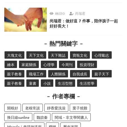
88,030
尚瑞君
尚瑞君：做好這 7 件事，陪伴孩子一起
好好長大！
熱門關鍵字
大塊文化
天下文化
天下雜誌
寶瓶文化
心理勵志
繪本
家庭關係
心理學
今周刊
投資理財
親子教養
職場工作
人際關係
自我成長
親子天下
親子教養
童書
小說
生活型態
生活哲學
作者專欄
開根好
老根常談
靜香愛洗澡
栗子燒雞
換日線sunline
魏妏秦
閱域－非文學閱書人