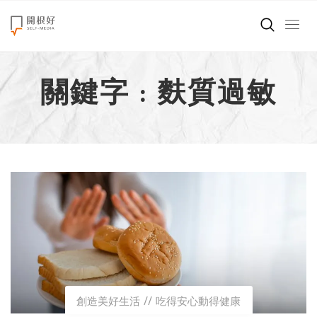
來點正能量
關鍵字 : 麩質過敏
世界在想什麼
創造美好生活
小孩不是噩夢
職場商業經濟
影片專區
關於我們
創造美好生活
吃得安心動得健康