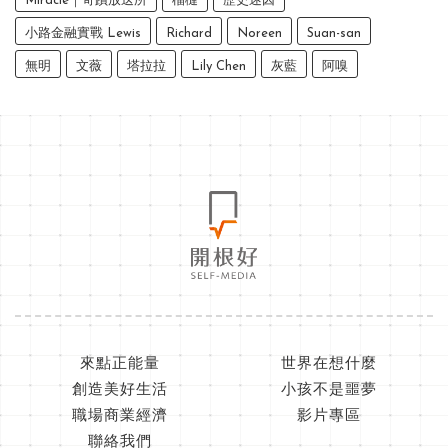
Miracle｜奇蹟放送所
榴槤
歷史迷因
小路金融實戰 Lewis
Richard
Noreen
Suan-san
無明
文薇
塔拉拉
Lily Chen
灰藍
阿嗅
來點正能量
世界在想什麼
創造美好生活
小孩不是噩夢
職場商業經濟
影片專區
聯絡我們