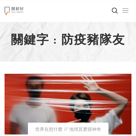
來點正能量
關鍵字 : 防疫豬隊友
世界在想什麼
創造美好生活
小孩不是噩夢
職場商業經濟
影片專區
關於我們
世界在想什麼
地球其實很神奇