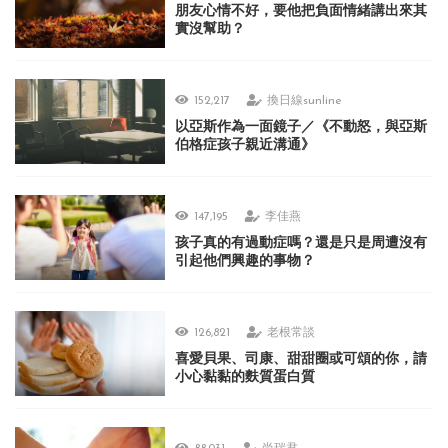
朋友心情不好，要他把負面情緒講出來其
實沒幫助？
152,217
換日線sunline
以亞斯作為一面鏡子／《不動怒，與亞斯
伯格症孩子親近溝通》
147,195
李佳燕
孩子真的有過動症嗎？還是只是周遭沒有
引起他們興趣的事物？
126,821
老根常談
喜愛貝果、司康、甜甜圈或可頌的你，請
小心黏黏的麩質蛋白質