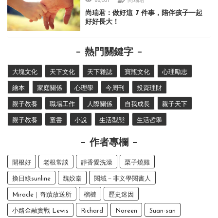
88,031
尚瑞君
尚瑞君：做好這 7 件事，陪伴孩子一起
好好長大！
熱門關鍵字
大塊文化
天下文化
天下雜誌
寶瓶文化
心理勵志
繪本
家庭關係
心理學
今周刊
投資理財
親子教養
職場工作
人際關係
自我成長
親子天下
親子教養
童書
小說
生活型態
生活哲學
作者專欄
開根好
老根常談
靜香愛洗澡
栗子燒雞
換日線sunline
魏妏秦
閱域－非文學閱書人
Miracle｜奇蹟放送所
榴槤
歷史迷因
小路金融實戰 Lewis
Richard
Noreen
Suan-san