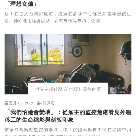
「理想女傭」
移工在進入台灣家庭前，必須在訓練中心經歷如坐牢般的生
活。仲介運用跪姿說話、西式餐儀等技巧，企圖...
世界在想什麼
地球村發生的事
五月 03, 2026
藍佩嘉
「我們怕她會變壞」：從雇主的監控焦慮看見外籍
移工的生命縮影與刻板印象
當家成為勞動監控的場域，移工的隱私與自由便在區隔中消