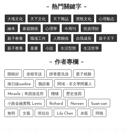
熱門關鍵字
大塊文化
天下文化
天下雜誌
寶瓶文化
心理勵志
繪本
家庭關係
心理學
今周刊
投資理財
親子教養
職場工作
人際關係
自我成長
親子天下
親子教養
童書
小說
生活型態
生活哲學
作者專欄
開根好
老根常談
靜香愛洗澡
栗子燒雞
換日線sunline
魏妏秦
閱域－非文學閱書人
Miracle｜奇蹟放送所
榴槤
歷史迷因
小路金融實戰 Lewis
Richard
Noreen
Suan-san
無明
文薇
塔拉拉
Lily Chen
灰藍
阿嗅