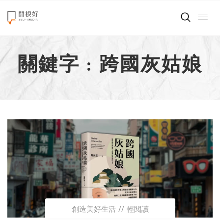
來點正能量
關鍵字 : 跨國灰姑娘
世界在想什麼
創造美好生活
小孩不是噩夢
職場商業經濟
影片專區
關於我們
創造美好生活
輕閱讀