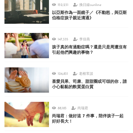
152,231
換日線sunline
以亞斯作為一面鏡子／《不動怒，與亞斯
伯格症孩子親近溝通》
147,335
李佳燕
孩子真的有過動症嗎？還是只是周遭沒有
引起他們興趣的事物？
126,831
老根常談
喜愛貝果、司康、甜甜圈或可頌的你，請
小心黏黏的麩質蛋白質
88,183
尚瑞君
尚瑞君：做好這 7 件事，陪伴孩子一起
好好長大！