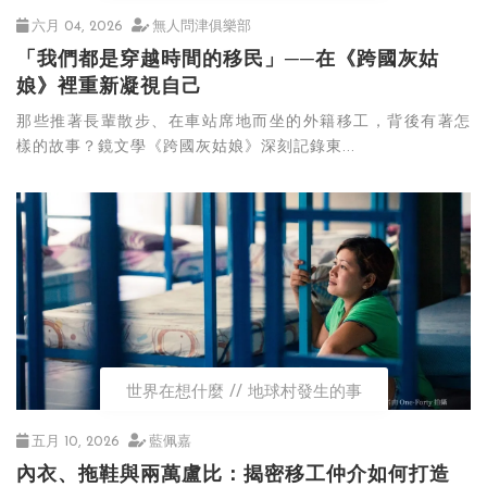
六月 04, 2026
無人問津俱樂部
「我們都是穿越時間的移民」──在《跨國灰姑
娘》裡重新凝視自己
那些推著長輩散步、在車站席地而坐的外籍移工，背後有著怎
樣的故事？鏡文學《跨國灰姑娘》深刻記錄東...
世界在想什麼
地球村發生的事
五月 10, 2026
藍佩嘉
內衣、拖鞋與兩萬盧比：揭密移工仲介如何打造